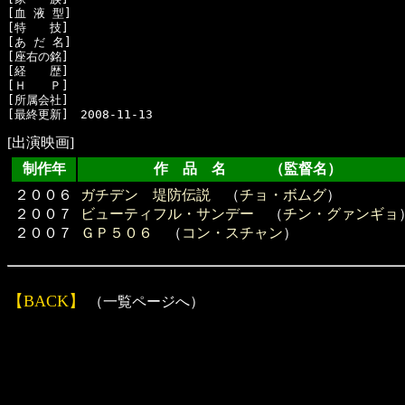
[血 液 型]　

[特　　技]　

[あ だ 名]　

[座右の銘]　

[経　　歴]　

[Ｈ　　Ｐ]

[所属会社]　

[出演映画]
制作年
作 品 名 （監督名）
２００６
ガチデン 堤防伝説
（
チョ・ボムグ
）
２００７
ビューティフル・サンデー
（
チン・グァンギョ
２００７
ＧＰ５０６
（
コン・スチャン
）
【BACK】
（一覧ページへ）