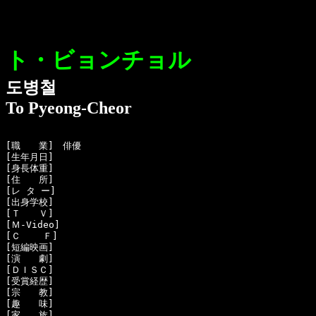
ト・ビョンチョル
도병철
To Pyeong-Cheor
[職　　業]　俳優

[生年月日]　

[身長体重]　

[住　　所]　

[レ タ ー]　

[出身学校]　

[Ｔ　　Ｖ]　

[Ｍ-Video]　

[Ｃ    Ｆ]　

[短編映画]　

[演　　劇]　

[ＤＩＳＣ]

[受賞経歴]　

[宗　　教]　

[趣　　味]　

[家　　族]　
