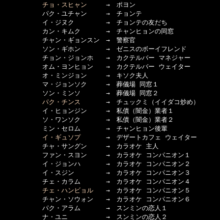
チョ・スヒャン
　　　→　ポヨン

　　　　　　パク・ユチャン　　　→　チョンテ

　　　　　　イ・ジヌク　　　　　→　チョンテの友だち

　　　　　　カン・キムク　　　　→　チャンヒョンの同窓

　　　　　　チャン・ギョンスン　→　警察官

　　　　　　ソン・ギホン　　　　→　ゼニスのボーイフレンド

　　　　　　チョン・ジョンホ　　→　カクテルバー マネジャー

　　　　　　オム・ヨンヒョン　　→　カクテルバー ウェイター

　　　　　　オ・ミンジョン　　　→　キソク夫人

　　　　　　マ・ジョンソク　　　→　葬儀場 同窓１

　　　　　　ソン・ミンソ　　　　→　葬儀場 同窓２

パク・チンス
　　　　→　チュックミ（イイダコ炒め）

　　　　　　イ・ヒョンジン　　　→　私債（闇金）業者１

　　　　　　ソ・ワンソク　　　　→　私債（闇金）業者２

　　　　　　ミン・セロム　　　　→　チャンヒョン後輩

イ・ギュソプ
　　　　→　デザートカフェ ウェイター

　　　　　　チャ・サングン　　　→　カラオケ 主人

　　　　　　ファン・スヨン　　　→　カラオケ コンパニオン１

　　　　　　イ・ジョンハ　　　　→　カラオケ コンパニオン２

　　　　　　イ・スジン　　　　　→　カラオケ コンパニオン３

　　　　　　チェ・カラム　　　　→　カラオケ コンパニオン４

チェ・ハンビョル
　　→　カラオケ コンパニオン５

　　　　　　チャン・ソウォン　　→　カラオケ コンパニオン６

　　　　　　パク・アラム　　　　→　スンミンの恋人１

　　　　　　ナ・ユニ　　　　　　→　スンミンの恋人２
