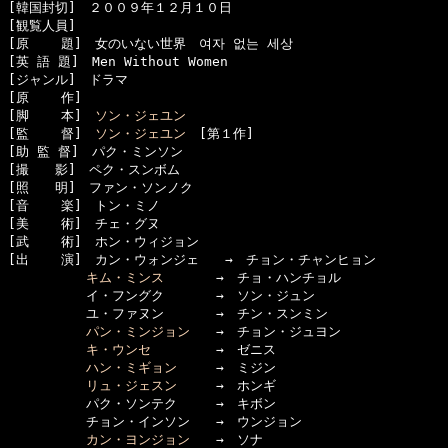
[韓国封切]　２００９年１２月１０日

[観覧人員]　

[原    題]　女のいない世界　여자 없는 세상

[英 語 題]　Men Without Women

[ジャンル]　ドラマ

[原    作]　

[脚    本]　
ソン・ジェユン
[監    督]　
ソン・ジェユン
　[第１作]

[助 監 督]　パク・ミンソン

[撮　　影]　ペク・スンボム

[照　　明]　ファン・ソンノク

[音    楽]　トン・ミノ

[美    術]　チェ・グヌ

[武    術]　ホン・ウィジョン

[出    演]　カン・ウォンジェ　　→　チョン・チャンヒョン

キム・ミンス
　　　　→　チョ・ハンチョル

　　　　　　イ・フングク　　　　→　ソン・ジュン

　　　　　　ユ・ファヌン　　　　→　チン・スンミン

パン・ミンジョン
　　→　チョン・ジュヨン

キ・ウンセ
　　　　　→　ゼニス

ハン・ミギョン
　　　→　ミジン

リュ・ジェスン
　　　→　ホンギ

　　　　　　パク・ソンテク　　　→　キボン

　　　　　　チョン・インソン　　→　ウンジョン

カン・ヨンジョン
　　→　ソナ
