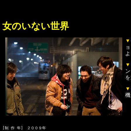
女のいない世界
▼
ョ
よ
▼
ン
を
▼
機
[制 作 年]　２００９年
