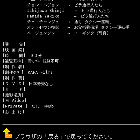
　　　　　　チョン・ヘジョン　　→　ビラ通行人たち

　　　　　　Ishijawa Shinji　 　→　ビラ通行人たち

　　　　　　Hanida Yakiko　 　　→　ビラ通行人たち

　　　　　　チェ・チャンジュ　　→　通り タクシー運転手

　　　　　　オン・セウン技師　　→　お父様葬儀場 タクシー運転手

　　　　　　ペ・ジュンソン　　　→　ノ・ギソク（写真)

[受    賞]　

[映 画 祭]　

[時    間]　９０分

[観覧基準]　青少年 観覧不可

[制 作 者]　

[制作会社]　KAFA Films

[制 作 費]　

[Ｄ Ｖ Ｄ]　日本発売なし

[Ｈ    Ｐ]　

[撮影場所]　

[Ｍ-Video]　

[Private ]　なし　KMDb

[お ま け]　

プラウザの「戻る」で戻ってください。