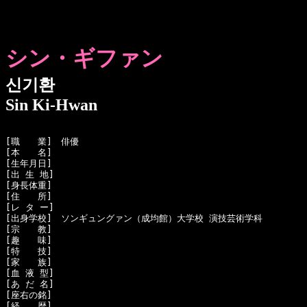
シン・ギファン
신기환
Sin Ki-Hwan
[職　　業]　俳優

[本　　名]　

[生年月日]　

[出 生 地]　

[身長体重]　

[住　　所]　

[レ タ ー]　

[出身学校]　ソンギュングァン（成均館）大学校 演技芸術学科

[宗　　教]　

[趣　　味]　

[特　　技]　

[家　　族]　

[血 液 型]　

[あ だ 名]　

[座右の銘]　

[経　　歴]　
