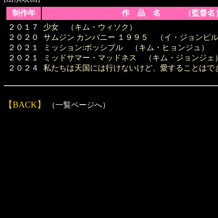
制作年
作 品 名 （監督名
２０１７
少女
（
キム・ウィソク
）
２０２０
サムジン カンパニー １９９５
（
イ・ジョンピ
２０２１
ミッション:ポッシブル
（
キム・ヒョンジュ
）
２０２１
ミッドサマー・マッドネス
（
キム・ジョンジェ
２０２４
私たちは天国には行けないけど、愛することはで
【BACK】
（一覧ページへ）