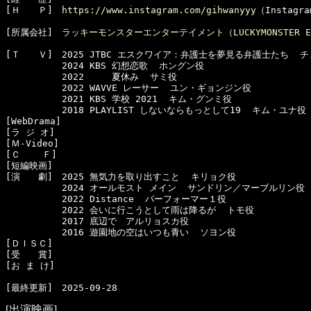
[Ｈ　　Ｐ]　
https://www.instagram.com/gihwanyyy
（Instagra
[所属会社]　
ラッキーモンスターエンターテイメント（LUCKYMONSTER ENT
[Ｔ　　Ｖ]　2025 JTBC エスクワイア：弁護士を夢見る弁護士たち  チ
  　　　　　2024 KBS 幻想恋歌  ホングン役

  　　　　　2022     夏休み  サミ役

  　　　　　2022 WAVVE レーサー  ユン・ギョンジン役

  　　　　　2021 KBS 学校 2021  キム・グンミ役

  　　　　　2018 PLAYLIST しないならもっとして19  キム・ユナ役

[WebDrama]　

[ラ ジ オ]　

[Ｍ-Video]　

[Ｃ    Ｆ]　

[短編映画]　

[演　　劇]　2025 無気力を取り出すこと  キリョク役

  　　　　　2024 オールモスト メイン  サンドリン／マーブルリン役

  　　　　　2022 Distance  パーフォーマー１役

  　　　　　2022 会いに行こうとして雨は降るが  トモ役

  　　　　　2017 底辺で　アルリョスカ役

  　　　　　2016 遊園地の空はいつも青い  ソヨン役

[ＤＩＳＣ]　

[受　　賞]　

[お ま け]　

[出演映画]