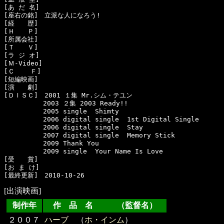
[あ だ 名]　

[座右の銘]　立派な人になろう!

[経　　歴]　

[Ｈ　　Ｐ]　

[所属会社]　

[Ｔ　　Ｖ]　

[ラ ジ オ]　

[Ｍ-Video]　

[Ｃ    Ｆ]　

[短編映画]　

[演　　劇]　

[ＤＩＳＣ]　2001 １集 Mr.シム・テユン

　　　　　　2003 ２集 2003 Ready!!

　　　　　　2005 single  Shimty

　　　　　　2006 digital single  1st Digital Single

　　　　　　2006 digital single  Stay

　　　　　　2007 digital single  Memory Stick

　　　　　　2009 Thank You

　　　　　　2009 single  Your Name Is Love 

[受　　賞]　

[お ま け]　

[出演映画]
制作年
作 品 名 （監督名）
２００７
ハーブ
（
ホ・インム
）