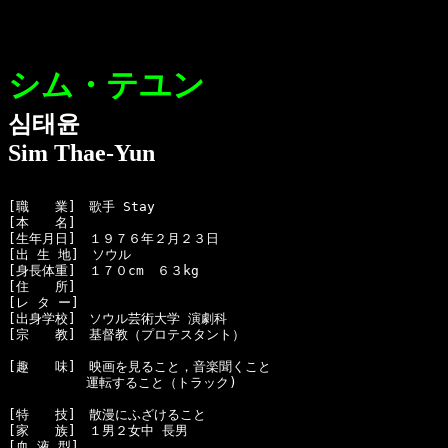
シム・テユン
심태윤
Sim Thae-Yun
[職　　業]　歌手 Stay　

[本　　名]　

[生年月日]　１９７６年２月２３日 

[出 生 地]　ソウル

[身長体重]　１７０cm　６３kg

[住　　所]　

[レ タ ー]　

[出身学校]　ソウル芸術大学 演劇科

[宗　　教]　基督教（プロテスタント）

[趣　　味]　映画を見ること，音楽聞くこと

　　　　　　運転すること（トラック)

[特　　技]　散漫にふざけること

[家　　族]　１男２女中 長男

[血 液 型]　
