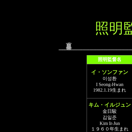
照明
照明監督名
イ・ソンファン
이성환
I Seong-Hwan
1982.1.19生まれ
キム・イルジュン
金日駿
김일준
Kim Ir-Jun
１９６０年生まれ