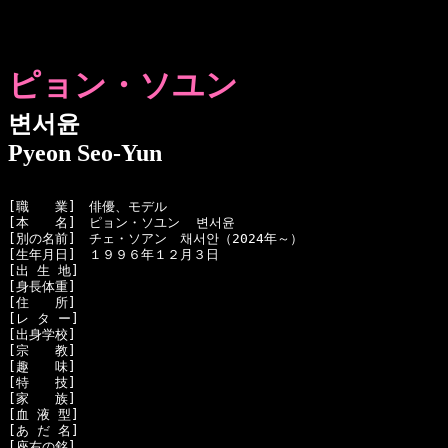
ピョン・ソユン
변서윤
Pyeon Seo-Yun
[職　　業]　俳優、モデル

[本　　名]　ピョン・ソユン  변서윤

[別の名前]　チェ・ソアン　채서안（2024年～）

[生年月日]　１９９６年１２月３日

[出 生 地]　

[身長体重]　

[住　　所]　

[レ タ ー]　

[出身学校]　

[宗　　教]　

[趣　　味]　

[特　　技]　

[家　　族]　

[血 液 型]　

[あ だ 名]　

[座右の銘]　
