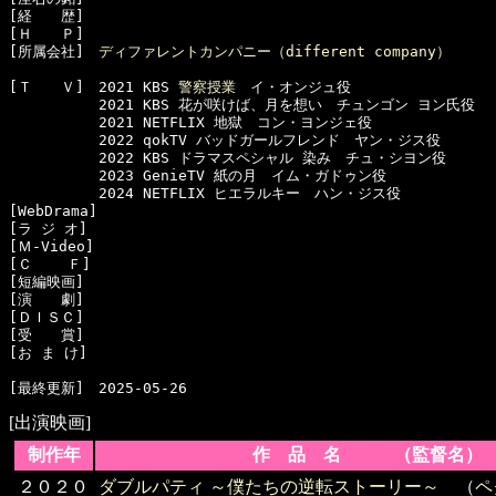
[経　　歴]　

[Ｈ　　Ｐ]　

[所属会社]　
ディファレントカンパニー（different company）
[Ｔ　　Ｖ]　2021 KBS 
警察授業
　イ・オンジュ役

  　　　　　2021 KBS 花が咲けば、月を想い　チュンゴン ヨン氏役

  　　　　　2021 NETFLIX 地獄　コン・ヨンジェ役

  　　　　　2022 qokTV バッドガールフレンド　ヤン・ジス役

  　　　　　2022 KBS ドラマスペシャル 染み　チュ・シヨン役

  　　　　　2023 GenieTV 紙の月　イム・ガドゥン役

  　　　　　2024 NETFLIX ヒエラルキー　ハン・ジス役

[WebDrama]　

[ラ ジ オ]　

[Ｍ-Video]　

[Ｃ    Ｆ]　

[短編映画]　

[演　　劇]　

[ＤＩＳＣ]　

[受　　賞]　

[お ま け]　

[出演映画]
制作年
作 品 名 （監督名）
２０２０
ダブルパティ ～僕たちの逆転ストーリー～
（
ペ