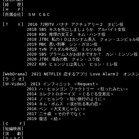
[経　　歴]　

[Ｈ　　Ｐ]　

[所属会社]　ＳＭ Ｃ＆Ｃ

[Ｔ　　Ｖ]　2016 72秒TV バナナ アクチュアリー２　タビン役

　　　　　　2018 SBS キスを先にしましょうか　アルバイト女役

　　　　　　2018 KBS 推理の女王２　キム・ハンナ役

　　　　　　2018 JTBC 私のＩＤはカンナム美人　クォン・ユンビョル役
　　　　　　2019 MBC 悪い刑事　シン・ガヨン役

　　　　　　2019 tvN アスダル年代記　ミルソル役

　　　　　　2020 SBS ブラームスがお好きですか？　カン・ミンソン役

　　　　　　2020 JTBC 場合の数　クォン・ユラ役

　　　　　　2022 KBS ヒョンジェは美しい　ヒョン・ミレ役

[WebDrama]　2021 NETFLIX 恋するアプリ Love Alarm２　オンスン
[ラ ジ オ]　

[Ｍ-Video]　2013 インフィニット ＜Request＞

　　　　　　2013 ハ・ヒョンゴン ファクトリー ＜狂ったみたい＞

　　　　　　2014 エレクトロボーイズ ＜ぐるぐる交差点＞

　　　　　　2014 ノ・ヒョンウ ＜短い旅行のように＞

　　　　　　2014 キム・ボムス ＜涙が出る私の恋＞

　　　　　　2016 ベン ＜大丈夫じゃない＞

　　　　　　2017 二十歳 ＜その子でなく＞

　　　　　　2019 復活 ＜絵＞

[Ｃ    Ｆ]　

[短編映画]　

[演　　劇]　

[ＤＩＳＣ]　
