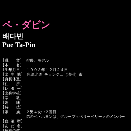
ペ・ダビン
배다빈
Pae Ta-Pin
[職　　業]　俳優、モデル

[本　　名]　

[生年月日]　１９９３年１２月２４日

[出 生 地]　忠清北道 チョンジュ（清州）市

[身長体重]　

[住　　所]　

[レ タ ー]　

[出身学校]　

[宗　　教]　

[趣　　味]　

[特　　技]　

[家　　族]　２男４女中２番目

  　　　　　弟のペ・ホヨンは、グループ＜ベリーベリー＞のメンバー

[血 液 型]　

[あ だ 名]　

[座右の銘]　
