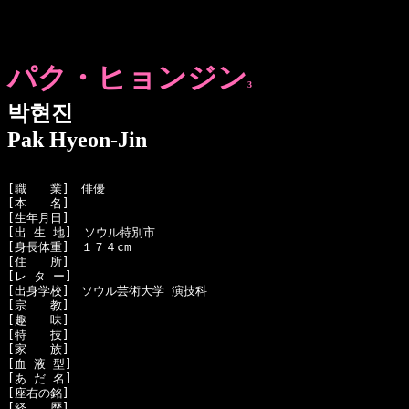
パク・ヒョンジン
3
박현진
Pak Hyeon-Jin
[職　　業]　俳優

[本　　名]　

[生年月日]　

[出 生 地]　ソウル特別市

[身長体重]　１７４cm

[住　　所]　

[レ タ ー]　

[出身学校]　ソウル芸術大学 演技科

[宗　　教]　

[趣　　味]　

[特　　技]　

[家　　族]　

[血 液 型]　

[あ だ 名]　

[座右の銘]　

[経　　歴]　
