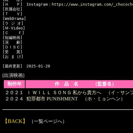
[Ｈ　　Ｐ]　Instagram：
https://www.instagram.com/_chococh
[所属会社]　

[Ｔ　　Ｖ]　

[WebDrama]　

[ラ ジ オ]　

[Ｍ-Video]　

[Ｃ    Ｆ]　

[短編映画]　

[演　　劇]　

[ＤＩＳＣ]　

[受　　賞]　

[お ま け]　

[出演映画]
制作年
作 品 名 （監督名）
２０２１
Ｉ ＷＩＬＬ ＳＯＮＧ 私から貴方へ
（
イ・サン
２０２４
犯罪都市 PUNISHMENT
（
ホ・ミョンヘン
）
【BACK】
（一覧ページへ）