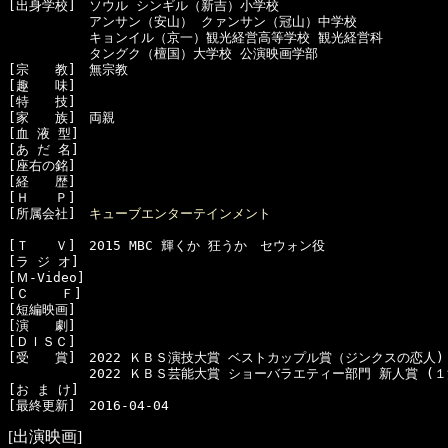
[出身学校]　ソウル シンギル（新吉）小学校

  　　　　　アンサン（安山） クァンサン（冠山）中学校

  　　　　　キョンイル（京一）観光経営高等学校 観光経営科

  　　　　　タングク（檀国）大学校 公演映画学部

[宗　　教]　無宗教

[趣　　味]　

[特　　技]　

[家　　族]　両親

[血 液 型]　

[あ だ 名]　

[座右の銘]　

[経　　歴]　

[Ｈ　　Ｐ]　

[所属会社]　
キューブエンターテインメント
[Ｔ　　Ｖ]　2015 MBC 輝くか 狂うか　セウォン役

[ラ ジ オ]　

[Ｍ-Video]　

[Ｃ    Ｆ]　

[短編映画]　

[演　　劇]　

[ＤＩＳＣ]　

[受　　賞]　2022 ＫＢＳ演技大賞 ベストカップル賞（ジンクスの恋人)

  　　　　　2022 ＫＢＳ芸能大賞 ショーバラエティー部門 新人賞 (
[お ま け]　

[出演映画]