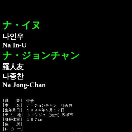
ナ・イヌ
나인우
Na In-U
ナ・ジョンチャン
羅人友
나종찬
Na Jong-Chan
[職　　業]　俳優

[本　　名]　ナ・ジョンチャン　나종찬

[生年月日]　１９９４年９月１７日

[出 生 地]　クァンジュ（光州）広域市

[身長体重]　１８７cm

[住　　所]　

[レ タ ー]　
