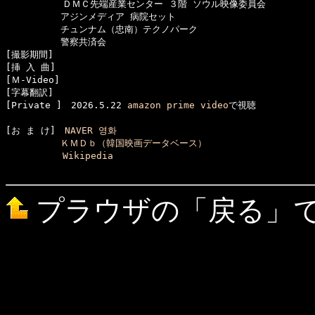
  　　　　　ＤＭＣ先端産業センター ３階 ソウル映像委員会

　　　　　　アジンメディア 病院セット

　　　　　　チュンナム（忠南）テクノパーク

　　　　　　警察共済会

[撮影期間]　

[挿 入 曲]　

[Ｍ-Video]　

[字幕翻訳]　

[Private ]　2026.5.22 
amazon prime video
[お ま け]　
NAVER 영화
ＫＭＤｂ（韓国映画データベース）
Wikipedia
プラウザの「戻る」