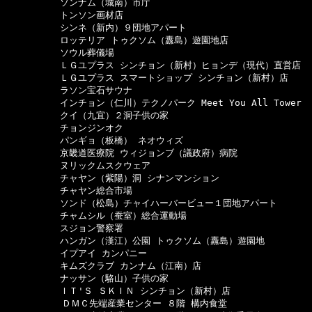
　　　　　　ソンナム（城南）市庁

　　　　　　トンソン画材店

　　　　　　シンネ（新内）９団地アパート

　　　　　　ロッテリア トゥクソム（纛島）遊園地店

　　　　　　ソウル葬儀場

　　　　　　ＬＧユプラス シンチョン（新村）ヒョンデ（現代）直営店

　　　　　　ＬＧユプラス スマートショップ シンチョン（新村）店

　　　　　　ラソン宝石サウナ

　　　　　　インチョン（仁川）テクノパーク Meet You All Tower

　　　　　　クイ（九宜）２洞子供の家

　　　　　　チョンジンオク

　　　　　　パンギョ（板橋） ネオウィズ

　　　　　　京畿道医療院 ウィジョンブ（議政府）病院

　　　　　　ヌリックムスクウェア

　　　　　　チャヤン（紫陽）洞 シナンマンション

　　　　　　チャヤン総合市場

　　　　　　ソンド（松島）チャイハーバービュー１団地アパート

　　　　　　チャムシル（蚕室）総合運動場

　　　　　　スジョン警察署

　　　　　　ハンガン（漢江）公園 トゥクソム（纛島）遊園地

　　　　　　イプアイ カンパニー

　　　　　　キムズクラブ カンナム（江南）店

　　　　　　ナッサン（駱山）子供の家

　　　　　　ＩＴ'Ｓ ＳＫＩＮ シンチョン（新村）店

  　　　　　ＤＭＣ先端産業センター ８階 構内食堂
