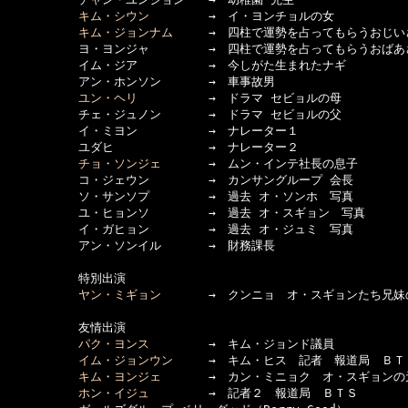
キム・シウン
　　　　　→　イ・ヨンチョルの女

キム・ジョンナム
　　　→　四柱で運勢を占ってもらうおじいさ
　　　　　　ヨ・ヨンジャ　　　　　→　四柱で運勢を占ってもらうおばあさ
　　　　　　イム・ジア　　　　　　→　今しがた生まれたナギ

　　　　　　アン・ホンソン　　　　→　車事故男

ユン・ヘリ
　　　　　　→　ドラマ セビョルの母

　　　　　　チェ・ジュノン　　　　→　ドラマ セビョルの父

　　　　　　イ・ミヨン　　　　　　→　ナレーター１

　　　　　　ユダヒ　　　　　　　　→　ナレーター２

チョ・ソンジェ
　　　　→　ムン・インテ社長の息子

　　　　　　コ・ジェウン　　　　　→　カンサングループ 会長

　　　　　　ソ・サンソプ　　　　　→　過去 オ・ソンホ　写真

　　　　　　ユ・ヒョンソ　　　　　→　過去 オ・スギョン　写真

　　　　　　イ・ガヒョン　　　　　→　過去 オ・ジュミ　写真

　　　　　　アン・ソンイル　　　　→　財務課長

　　　　　　特別出演

ヤン・ミギョン
　　　　→　クンニョ　オ・スギョンたち兄妹の
　　　　　　友情出演

パク・ヨンス
　　　　　→　キム・ジョンド議員

イム・ジョンウン
　　　→　キム・ヒス　記者　報道局　ＢＴ
キム・ヨンジェ
　　　　→　カン・ミニョク　オ・スギョンの
ホン・イジュ
　　　　　→　記者２　報道局　ＢＴＳ
