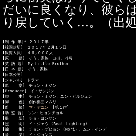
だいに良くなり、彼ら
り戻していく…。（出処：amaz
[制 作 年]* ２０１７年

[韓国封切]　２０１７年２月１５日

[観覧人員]　４６,０００人

[原    題]　そう，家族　그래、가족

[英 語 題]　My Little Brother

[日 本 題]　そう，家族

[日本公開]　

[ジャンル]　ドラマ

[原    案]　チョン・ミジン

[Producer]　イ・サンジン

[脚    本]　チョン・ミジン、ユン・ピルジュン

[脚    色]　創作集団マムリ

[監    督]　
マ・デユン
　[第１作]

[助 監 督]　ソン・ヒョンチョル

[撮    影]　チョ・ヨンサン

[照    明]　イ・ジェウ (Real Lighting)

[編    集]　チョン・ゲヒョン (Mori）、ムン・インデ

[音    楽]　イ・ジョンス
