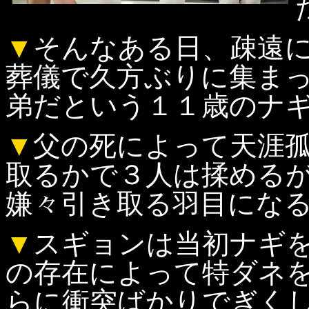
▼
そんなある日、疎遠
葬儀で久方ぶりに集ま
弟だという１１歳のナ
▼
父の死によって天涯
取るかで３人は揉める
嫌々引き取る羽目にな
▼
スギョンは当初ナギ
の存在によって特ダネ
らに衝突ばかりでぎく