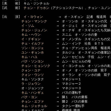
[美    術]　キム・ジンチョル

[武    術]　
チョン・ドゥホン
（アクションスクール）、チョン・ユノン

[出    演]　
イ・ヨウォン
　　　　　→　オ・スギョン　記者　報道局　ＢＴＳ（B
チョン・マンシク
　　　→　オ・ソンホ　オ・スギョンの兄　
イ・ソム
　　　　　　　→　オ・ジュミ　オ・スギョンの妹　芸
チョン・ジュノン
　　　→　オ・ナギ　オ・スギョンたち兄妹
キム・ヘウン
　　　　　→　スニム　オ・ソンホの妻

イ・ドギョン
　　　　　→　オ・メンダル　スギョンたちの父

チェ・イルファ
　　　　→　ムン・インテ　社長　ＢＴＳ

ソン・ヨンジェ
　　　　→　チョ・グァンヒョン局長　報道局
ユン・ギョンホ
　　　　→　タルジュ　オ・スギョンの後輩記者
キム・ハユ
　　　　　　→　ムン・セビョル　子役　ムン・イ
パク・ソンヨン
　　　　→　ムン・セビョルの母

チョン・ヒョンソク
　　→　イ・ヨンチョル　オ・ソンホの友だ
クォン・ユナ
　　　　　→　オ・メ　オ・ソンホの娘　双子

クォン・ウンソ
　　　　→　オ・ラン　オ・ソンホの娘　双子

　　　　　　キム・ソンタク　　　　→　マネジャー１

ラ・ジェウン
　　　　　→　マネジャー２

　　　　　　オ・ジョンソク　　　　→　マネジャー３

キム・ハンギュ
　　　　→　バスの運転手

パク・ヨン
　　　　　　→　隣１　バスの乗客

チョン・エファ
　　　　→　隣２　バスの乗客

キム・ジェチョル
　　　→　タクシー運転手

　　　　　　チェ・ドゥルプ　　　　→　葬儀場 職員
