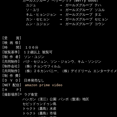
　　　　　　ガールズグループ ベリーグッド（Berry Good）

　　　　　　　ユジュ　　　　　　　→　ガールズグループ テハ

　　　　　　　ソ・ユリ　　　　　　→　ガールズグループ ソユル

　　　　　　　キム・ヒョンジョン　→　ガールズグループ タエ

　　　　　　　カン・セヒョン　　　→　ガールズグループ セヒョン

　　　　　　　ムン・ユジョン　　　→　ガールズグループ コウン

[受    賞]　

[映 画 祭]　

[時    間]　１０６分

[観覧基準]　１２歳以上 観覧可　　

[制 作 者]　ソン・ユジン

[共同制作]　パク・セジュン、ソン・ジョンウ、キム・ソンジン

[制作会社]　（株）チョンウフィルム

[共同制作]　（株）２６カンパニー、（株）デイドリーム エンターテイメ
[制 作 費]　

[Ｄ Ｖ Ｄ]　日本発売なし

[NET 配信]　
amazon prime video
[Ｈ    Ｐ]　

[撮影場所]* ラグ食堂

　　　　　　ハンガン（漢江）公園 パンポ（盤浦）地区

　　　　　　セピッドゥンドゥン島

　　　　　　トゥクト（纛島）水産

　　　　　　トゥクト（纛島）市場
