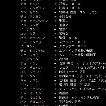
チェ・ヒジン
　　　　　→　記者１　ＢＴＳ

チェ・ムンギョン
　　　→　記者３　ＢＴＳ

ユン・セウン
　　　　　→　精神科 医師　ユン・セウン

チョ・スンヨン
　　　　→　手話女性

チェ・ヒョンジョン
　　→　刑事１

ピョ・ジンギ
　　　　　→　刑事２

イ・テユン
　　　　　　→　警察１

ユン・ミヌ
　　　　　　→　警察２

パク・ヒョンミン
　　　→　監督　ＢＴＳ

イム・ドンウク
　　　　→　スタッフ１　ＢＴＳ

　　　　　　ノ・サンボ　　　　　　→　スタッフ２　ＢＴＳ

チェ・ヒョンジュ
　　　→　ムン・インテ社長の秘書

チェ・ジュノ
　　　　　→　ムン・インテ社長の運転手

イ・ドンヨン
　　　　　→　占い師

チョ・ハンナ
　　　　　→　食堂 職員　オ・ジュミのアルバイ
パク・チェハン
　　　　→　シェフ　オ・ジュミのアルバイト先
ユン・ジョンノ
　　　　→　時計コーナー 店員

オ・アリン
　　　　　　→　幼稚園バス 子供　クイ（九宜）２
キム・ナユン
　　　　　→　幼稚園 園長　クイ（九宜）２洞子
ヘソン
　　　　　　　　→　孤児院 職員／声 記者

チェ・チョンジャ
　　　→　チルジルバン おばあさん　ラソン
　　　　　　チョ・イェリン　　　　→　看護師

チェ・ミョンヒ
　　　　→　家政婦　ムン・インテ社長宅

パク・チュニョン
　　　→　手話女性の息子

　　　　　　チャン・ユンジョン　　→　幼稚園 先生
