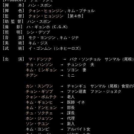
[脚    本]　ハン・スボン

[脚    色]　
クォン・ヒョンジン
，キム・プチョル

[監    督]　
クォン・ヒョンジン
　[第４作]

[助 監 督]　ハン・スボン

[撮　　影]　ハ・ギョンホ（C.G.K）

[照　　明]　シン・デソプ

[音    楽]　モク・ヨンジン，キム・ジナ

[美    術]　キム・ジス

[武    術]　イ・ゴンムン（シネヒーロズ）

[出    演]　
マ・ドンソク
　　　→　パク・ソンチョル　サンマル（尾根）
チョ・ハンソン
　　→　チュンシク　夫

キム・ミンギョン
　→　ソヨン　妻

チアン
　　　　　　→　ミニ

カン・スンワン
　　→　チャンギュ　サンマル（尾根）食堂の客
チョン・ギソプ
　　→　ファン巡査　ファン・ジョヌク

クォン・ボムテク
　→　老人

キム・ギョンヒ
　　→　医師 イネ

キム・ドンヒョン
　→　部長

チュ・ソクチェ
　　→　課長

ホン・ジェソン
　　→　代理

ソン・テユン
　　　→　新入

　　　　　　キム・ヨンビ　　　→　アルバイト女
