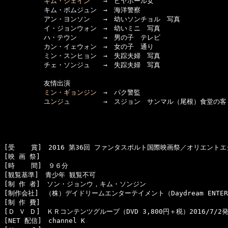
キム・ジェイン
　　→　ビヤホール女

　　　　　　キム・ボムジュン　→　海洋警察

　　　　　　アン・ヨンソン　　→　幼いソンチョル　写真

　　　　　　イ・ジョンウォン　→　幼いミニ　写真

　　　　　　ハ・テウン　　　　→　男の子　テレビ

　　　　　　カン・イェウォン　→　女の子　通り

　　　　　　ミン・スンヒョン　→　失踪夫婦　写真

　　　　　　チェ・ソンジュ　　→　失踪夫婦　写真

　　　　　　友情出演

ミン・ギョンジン
　→　パク警監

ユンジュ
　　　　　→　スジョン　サンマル（尾根）食堂の客

[受    賞]　2016 第36回 ファンタスポルト国際映画祭／オリエントエ
[映 画 祭]　

[時    間]　９６分

[観覧基準]　青少年 観覧不可

[制 作 者]　ソン・ジョンウ，キム・ソンジン

[制作会社]　（株）デイドリームエンターテイメント（Daydream ENTERTA
[制 作 費]　

[Ｄ Ｖ Ｄ]　ＫＲコンテンツグループ（DVD 3,800円＋税）2016/7/2発
[NET 配信]　channel K
