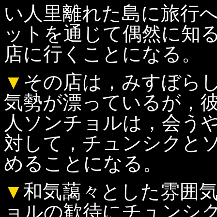
い人里離れた島に旅行
ットを通じて偶然に知
店に行くことになる。
▼
その店は，みすぼら
気勢が漂っているが，
人ソンチョルは，会う
対して，チュンシクと
めることになる。
▼
和気藹々とした雰囲
ョルの歓待にチュンシ