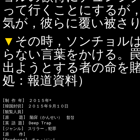
って行くことにするが
気が，彼らに覆い被さ
▼
その時，ソンチョル
らない言葉をかける。
出ようとする者の命を
処：報道資料）
[制 作 年]　２０１５年*

[韓国封切]　２０１５年９月１０日

[観覧人員]　

[原    題]　陥穽（かんせい）　함정

[英 語 題]　Deep Trap

[ジャンル]　スリラー，犯罪

[原    作]　

[Producer]　チェ・ソンミ
