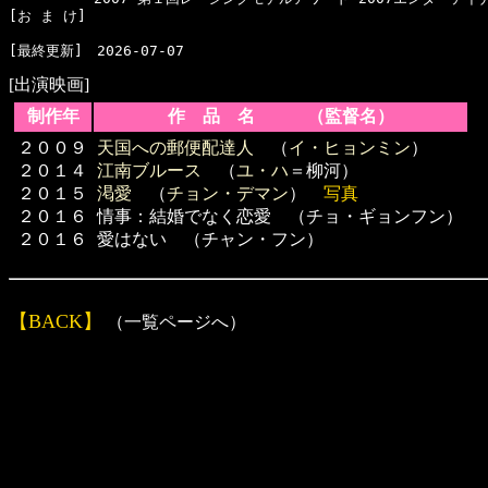
[お ま け]　

[出演映画]
制作年
作 品 名 （監督名）
２００９
天国への郵便配達人
（
イ・ヒョンミン
）
２０１４
江南ブルース
（
ユ・ハ
＝柳河）
２０１５
渇愛
（
チョン・デマン
）
写真
２０１６
情事：結婚でなく恋愛 （チョ・ギョンフン）
２０１６
愛はない （チャン・フン）
【BACK】
（一覧ページへ）