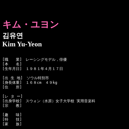
キム・ユヨン
김유연
Kim Yu-Yeon
[職　　業]　レーシングモデル，俳優

[本　　名]　

[生年月日]　１９８１年４月１７日 

[出 生 地]　ソウル特別市

[身長体重]　１６８cm　４９kg

[住　　所]　

[レ タ ー]　

[出身学校]　スウォン（水原）女子大学校 実用音楽科

[宗　　教]　

[趣　　味]　

[特　　技]　

[家　　族]　
