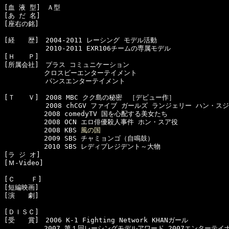
[血 液 型]　Ａ型

[あ だ 名]　

[座右の銘]　

[経　　歴]　2004-2011 レーシング モデル活動

  　　　　　2010-2011 EXR106チームの専属モデル

[Ｈ　　Ｐ]　

[所属会社]　プラス コミュニケーション

　　　　　　クロスビーエンターテイメント

  　　　　　パンスエンターテイメント

[Ｔ　　Ｖ]　2008 MBC クク島の秘密　［デビュー作］

  　　　　　2008 chCGV ファイブ ガールズ ランジェリー ハン・スジ
　　　　　　2008 comedyTV 国を心配する美女たち

　　　　　　2008 OCN エロ俳優殺人事件 ホン・スア役

　　　　　　2008 KBS 
風の国
　　　　　　2009 SBS チャミョンゴ（自鳴鼓）

　　　　　　2010 SBS レディプレジデント～大物

[ラ ジ オ]　

[Ｍ-Video]　

[Ｃ    Ｆ]　

[短編映画]　

[演　　劇]　

[ＤＩＳＣ]　

[受　　賞]　2006 K-1 Fighting Network KHANガール

　　　　　　2007 第１回レーシングモデルアワード 2007エンターテイナ