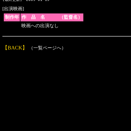
[出演映画]
制作年
作 品 名 （監督名）
映画への出演なし
【BACK】
（一覧ページへ）