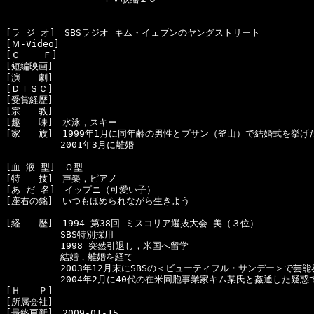
[ラ ジ オ]　SBSラジオ キム・イェブンのヤングストリート

[Ｍ-Video]　

[Ｃ    Ｆ]　

[短編映画]　

[演　　劇]　

[ＤＩＳＣ]

[受賞経歴]　

[宗　　教]　

[趣　　味]　水泳，スキー

[家　　族]　1999年1月に同年齢の男性とプサン（釜山）で結婚式を挙げ
　　　　　　2001年3月に離婚

[血 液 型]　Ｏ型

[特　　技]　声楽，ピアノ

[あ だ 名]　イップニ（可愛い子）

[座右の銘]　いつもほめられながら生きよう

[経　　歴]　1994 第38回 ミスコリア選抜大会 美（３位）

　　　　　　SBS特別採用

　　　　　　1998 突然引退し，米国へ留学

　　　　　　結婚，離婚を経て

　　　　　　2003年12月末にSBSの＜ビューティフル・サンデー＞で芸能
　　　　　　2004年2月に40代の在米同胞事業家キム某氏と姦通した疑惑
[Ｈ　　Ｐ]　

[所属会社]　
