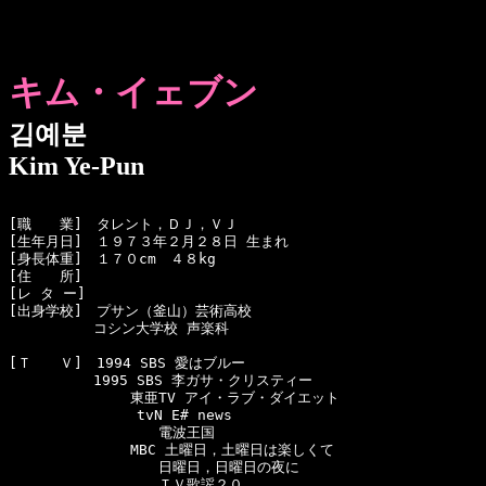
キム・イェブン
김예분
Kim Ye-Pun
[職　　業]　タレント，ＤＪ，ＶＪ

[生年月日]　１９７３年２月２８日 生まれ

[身長体重]　１７０cm　４８kg

[住　　所]　

[レ タ ー]　

[出身学校]　プサン（釜山）芸術高校

　　　　　　コシン大学校 声楽科

[Ｔ　　Ｖ]　1994 SBS 愛はブルー

　　　　　　1995 SBS 李ガサ・クリスティー

　　　　　　　　 東亜TV アイ・ラブ・ダイエット

　　　　　　     tvN E# news

　　　　　　　　　　 電波王国

　　　　　　　　 MBC 土曜日，土曜日は楽しくて

　　　　　　　　　　 日曜日，日曜日の夜に

　　　　　　　　　　 ＴＶ歌謡２０
