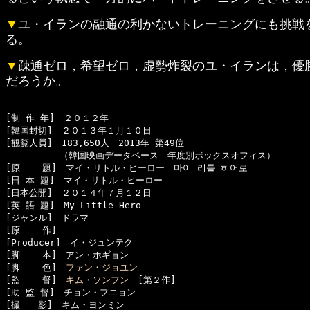
▼
ユ・イランの融通の利かないトレーニングにも挑戦
る。
▼
疎通ゼロ，希望ゼロ，虚勢炸裂のユ・イランは，優
だろうか。
[制 作 年]　２０１２年

[韓国封切]　２０１３年１月１０日

[観覧人員]　183,650人　2013年 第49位

　　　　　　（韓国映画データベース　年度別ボックスオフィス）

[原    題]　マイ・リトル・ヒーロー　마이 리틀 히어로

[日 本 題]　マイ・リトル・ヒーロー

[日本公開]　２０１４年７月１２日

[英 語 題]　My Little Hero

[ジャンル]　ドラマ

[原    作]　

[Producer]　イ・ジュンテク

[脚    本]　アン・ホギョン

[脚    色]　
ファン・ジョユン
[監    督]　
キム・ソンフン
　[第２作]

[助 監 督]　チョン・フニョン

[撮　　影]　キム・ヨンミン
