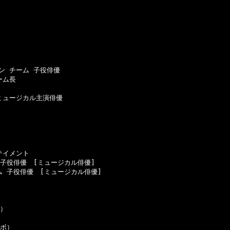
 チーム 子役俳優

ム長　

ュージカル主演俳優

イメント

子役俳優　[ミュージカル俳優]

 子役俳優　[ミュージカル俳優]

）

ボ）
