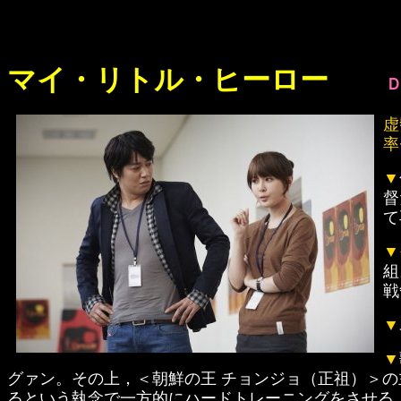
マイ・リトル・ヒーロー
虚
率
▼
督
て
▼
組
戦
▼
▼
グァン。その上，＜朝鮮の王 チョンジョ（正祖）＞
るという執念で一方的にハードトレーニングをさせる