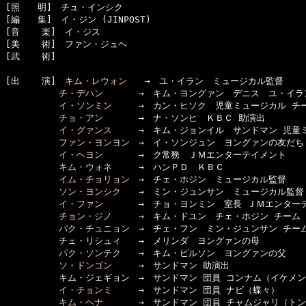
[照　　明]　チュ・インシク

[編　　集]　イ・ジン (JINPOST)

[音    楽]　イ・ジス

[美    術]　ファン・ジュヘ

[武    術]　

[出    演]　
キム・レウォン
　　→　ユ・イラン　ミュージカル監督

チ・デハン
　　　　→　キム・ヨングァン　デニス　ユ・イラン
イ・ソンミン
　　　→　カン・ヒソク　児童ミュージカル チー
チョ・アン
　　　　→　ナ・ソンヒ　ＫＢＣ 助演出

イ・グァンス
　　　→　キム・ジョンイル　サンドマン 児童ミ
ファン・ヨンヨン
　→　イ・ソンジュン　ヨングァンの友だち

イ・ヘヨン
　　　　→　ク常務　ＪＭエンターテイメント

キム・ウォネ
　　　→　ハンＰＤ　ＫＢＣ

イム・チョリョン
　→　チェ・ホジン　ミュージカル監督

ソン・ヨンシク
　　→　ミン・ジュンサン　ミュージカル監督

イ・ファン
　　　　→　チョ・ヨンミン　室長 ＪＭエンターテ
チョン・ジノ
　　　→　キム・ドユン　チェ・ホジン チーム 
パク・チュニョン
　→　チェ・フン　ミン・ジュンサン チーム
　　　　　　チェ・リシュィ　　→　メリンダ　ヨングァンの母

パク・ソンテク
　　→　キム・ピルソン　ヨングァンの父

ソ・ドンゴン
　　　→　サンドマン 助演出

　　　　　　キム・ジェギョン　→　サンドマン 団員 コンナム（イケメン
イ・チョンミ
　　　→　サンドマン 団員 ナビ（蝶々）

キム・ヘナ
　　　　→　サンドマン 団員 チャムジャリ（トン