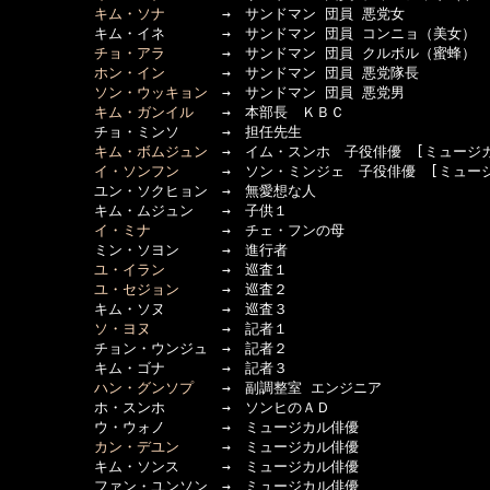
キム・ソナ
　　　　→　サンドマン 団員 悪党女

　　　　　　キム・イネ　　　　→　サンドマン 団員 コンニョ（美女）

チョ・アラ
　　　　→　サンドマン 団員 クルボル（蜜蜂）

ホン・イン
　　　　→　サンドマン 団員 悪党隊長

ソン・ウッキョン
　→　サンドマン 団員 悪党男

キム・ガンイル
　　→　本部長　ＫＢＣ

　　　　　　チョ・ミンソ　　　→　担任先生

キム・ボムジュン
　→　イム・スンホ　子役俳優　[ミュージカ
イ・ソンフン
　　　→　ソン・ミンジェ　子役俳優　[ミュージ
　　　　　　ユン・ソクヒョン　→　無愛想な人

　　　　　　キム・ムジュン　　→　子供１

イ・ミナ
　　　　　→　チェ・フンの母

　　　　　　ミン・ソヨン　　　→　進行者

ユ・イラン
　　　　→　巡査１

ユ・セジョン
　　　→　巡査２

　　　　　　キム・ソヌ　　　　→　巡査３

ソ・ヨヌ
　　　　　→　記者１

　　　　　　チョン・ウンジュ　→　記者２

　　　　　　キム・ゴナ　　　　→　記者３

ハン・グンソプ
　　→　副調整室 エンジニア

　　　　　　ホ・スンホ　　　　→　ソンヒのＡＤ

　　　　　　ウ・ウォノ　　　　→　ミュージカル俳優

カン・デユン
　　　→　ミュージカル俳優

　　　　　　キム・ソンス　　　→　ミュージカル俳優

　　　　　　ファン・ユンソン　→　ミュージカル俳優
