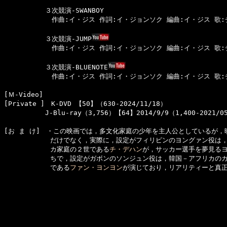
  　　　　　３次競演-SWANBOY

  　　　　　　作曲:イ・ジス 作詞:イ・ジョンソク 編曲:イ・ジス 歌
  　　　　　３次競演-JUMP
  　　　　　　作曲:イ・ジス 作詞:イ・ジョンソク 編曲:イ・ジス 歌
  　　　　　３次競演-BLUENOTE
  　　　　　　作曲:イ・ジス 作詞:イ・ジョンソク 編曲:イ・ジス 歌
[Ｍ-Video]　

[Private ]　K-DVD 【50】（630-2024/11/18）

[お ま け]　・この映画では，多文化家庭の少年を主人公としているが，
　　　　　　　だけでなく，実際に，設定がフィリピンのヨングァン役は，
　　　　　　　カ家庭の２世である
チ・デハン
が，サッカー選手を夢見るヨ
　　　　　　　ちで，設定がガボンのソンジュン役は，韓国－アフリカのガ
　　　　　　　である
ファン・ヨンヨン
が演じており，リアリティーと真正