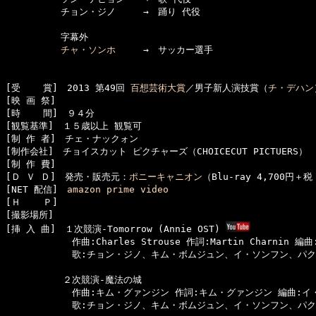
　　　　　　チョン・ジノ　　　→　踊り 代役

　　　　　　字幕外

チャ・ソンホ
　　　→　サッカー選手

[受    賞]　2013 第49回 
百想芸術大賞
／男子新人演技賞（
チ・デハン
[映 画 祭]　

[時    間]　９４分

[観覧基準]　１５歳以上 観覧可　　

[制 作 者]　チェ・ナックォン

[制作会社]　チョイスカット ピクチャーズ（CHOICECUT PICTUERS）

[制 作 費]　

[Ｄ Ｖ Ｄ]　発売・販売元：
ポニーキャニオン
（Blu-ray 4,700円＋税
[NET 配信]　
amazon prime video
[Ｈ    Ｐ]　

[撮影場所]　

[挿 入 曲]　１次競演-Tomorrow (Annie OST) 
  　　　　　　作曲:Charles Strouse 作詞:Martin Charnin 編曲
  　　　　　　歌:チョン・ジノ、キム・ボムジュン、イ・ソンフン、パク
  　　　　　２次競演-魔法の城

  　　　　　　作曲:キム・グァンジン 作詞:キム・グァンジン 編曲:イ
  　　　　　　歌:チョン・ジノ、キム・ボムジュン、イ・ソンフン、パク