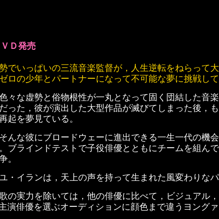
ＤＶＤ発売
勢でいっぱいの三流音楽監督が，人生逆転をねらって大
ゼロの少年とパートナーになって不可能な夢に挑戦して
色々な虚勢と俗物根性が一丸となって固く団結した音楽
だった，彼が演出した大型作品が滅びてしまった後，も
再起を夢見ている。
そんな彼にブロードウェーに進出できる一生一代の機会
。ブラインドテストで子役俳優とともにチームを組んで
争。
ユ・イランは，天上の声を持って生まれた風変わりなパ
歌の実力を除いては，他の俳優に比べて，ビジュアル，
の主演俳優を選ぶオーディションに顔色まで違うヨング
。