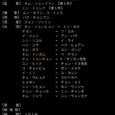
[監    督]　
キム・ジョンファン
　[第１作]

ミン・ドゥシク
　[第１作]

[撮　　影]　ムン・セフン，コ・ミンス

[照　　明]　パク・チョンフン

[音    楽]　クォン・ソンミン

[出    演]　
ホン・ジョンヒョン
　→　ミン・ホス

チヨン
　　　　　　　→　ソ・ユル

　　　　　　イ・ジュン　　　　　→　アン・バウ

シン・ソユル
　　　　→　イ・ライ

　　　　　　ハン・ジウ　　　　　→　ペク・ヒョアン

キム・ボラ
　　　　　→　ユン・ゴンジ

キム・ドンボム
　　　→　ペ・テラン

チェ・ミョンギョン
　→ イ・サンヨン先生

ユン・ヒソク
　　　　→　チョン・イヌ先生

　　　　　　コ・ギョンピョ　　　→　ポン・イルテ

イ・ミソ
　　　　　　→　ユ・ヨジン

　　　　　　チェ・ウヒョク　　　→　スピーカー

　　　　　　ヒョヨン　　　　　　→　チョン・ユミ

　　　　　　シン・ソヒョン　　　→　ホン・ウンジャ

チョン・ギョンホ
　　→　ミン・チャンギ

キム・ジェウ
　　　　→　シン・ウォンタク

[受    賞]　

[映 画 祭]　

[時    間]　１０１分
