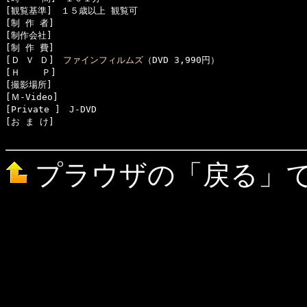
[観覧基準]　１５歳以上 観覧可　　

[制 作 者]　

[制作会社]　

[制 作 費]　

[Ｄ Ｖ Ｄ]　
ファインフィルムズ
（DVD 3,990円） 

[Ｈ    Ｐ]　

[撮影場所]　

[Ｍ-Video]　

[Private ]　J-DVD

[お ま け]　

プラウザの「戻る」