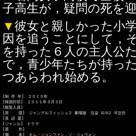
子高生が，疑問の死を
▼
彼女と親しかった小
因を追うことにして，
を持った６人の主人公
で，青少年たちが持っ
つあらわれ始める。
[制 作 年]　２０１０年

[韓国封切]　２０１１年３月３日

[観覧人員]　

[原    題]　ジャングルフィッシュ２ 劇場版　정글 피쉬2 국장판

[英 語 題]　

[ジャンル]　ドラマ

[原    作]　

[脚    本]　
キム・ジョンファン
，ソ・ジェウォン
