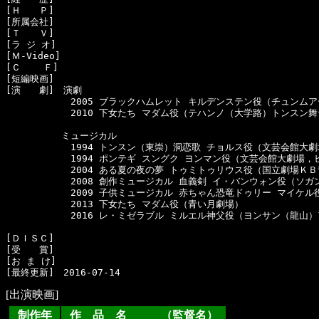
[Ｈ　　Ｐ]　

[所属会社]　

[Ｔ　　Ｖ]　

[ラ ジ オ]　

[Ｍ-Video]　

[Ｃ    Ｆ]　

[短編映画]　

[演　　劇]　演劇

　　　　　　　2005 ブラックハムレット キルデンステン役（チュンムア
　　　　　　　2010 下女たち マダム役（テハンノ（大学路）トンスン舞台
　　　　　　ミュージカル

　　　　　　　1994 トンスン（東崇）洞恋歌 チョルス役（文芸会館大劇
　　　　　　　1994 ポンテギ スングク ヨンマン役（文芸会館大劇場，
　　　　　　　2004 ある夏の夜の夢 トゥミトゥリウス役（国立劇場ＫＢ
　　　　　　　2008 創作ミュージカル 血義剣 イ・バンウォン役（ソガ
　　　　　　　2009 子供ミュージカル 赤ちゃん恐竜ドゥリー マイケル
　　　　　　　2013 下女たち マダム役（青い月劇場）

　　　　　　　2016 レ・ミゼラブル ミルエル神父役（ヨンサン（龍山）
[ＤＩＳＣ]　

[受　　賞]　

[お ま け]　

[出演映画]
制作年
作 品 名 （監督名）