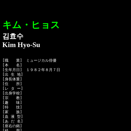
キム・ヒョス
김효수
Kim Hyo-Su
[職　　業]　ミュージカル俳優

[本　　名]　

[生年月日]　１９８２年８月７日

[出 生 地]　

[身長体重]　

[住　　所]　

[レ タ ー]　

[出身学校]　

[宗　　教]　

[趣　　味]　

[特　　技]　

[家　　族]　

[血 液 型]　

[あ だ 名]　

[座右の銘]　

[経　　歴]　
