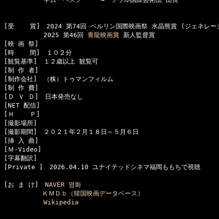
[受    賞]　2024 第74回 ベルリン国際映画祭 水晶熊賞 (ジェネレー
  　　　　　2025 第46回 
青龍映画賞
 新人監督賞

[映 画 祭]　

[時    間]　１０２分

[観覧基準]　１２歳以上 観覧可　　

[制 作 者]　

[制作会社]　（株）トゥマンフィルム

[制 作 費]　

[Ｄ Ｖ Ｄ]　日本発売なし

[NET 配信]　

[Ｈ    Ｐ]　

[撮影場所]　

[撮影期間]　２０２１年２月１８日～５月６日

[挿 入 曲]　

[Ｍ-Video]　

[字幕翻訳]　

[お ま け]　
NAVER 영화
ＫＭＤｂ（韓国映画データベース）
Wikipedia