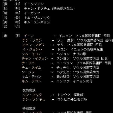
[撮    影]　イ・ソンミン

[照    明]　チャン・ドクチェ（映画探求生活）

[編    集]　イ・ガンヒ

[音    楽]　キム・ジュンソク

[美    術]　キム・スンギョン

[武    術]　

[出    演]　
イ・レ
　　　　　　→　イニョン　ソウル国際芸術団 団員

チン・ソヨン
　　　→　ソラ　魔女　ソウル国際芸術団 芸術監
チョン・スビン
　　→　ナリ　ソウル国際芸術団 団員

イ・ジョンハ
　　　→　トユン　イニョンの高校同級生

シム・イヨン
　　　→　ヘジョン　ナリの母

チャン・イジョン
　→　スンヨン　ソウル国際芸術団 団員

ナ・ソエ
　　　　　→　コ・ジウン　ソウル国際芸術団 団員

チェ・スイム
　　　→　チョ先生　ソウル国際芸術団

ソ・ジフ
　　　　　→　パク先生　ソウル国際芸術団

　　　　　　キム・テハン　　　→　舞台監督　ソウル国際芸術団

キム・ジヨン
　　　→　ヨンファ　イニョンの母

  　　　　　友情出演

ソン・ソック
　　　→　トンウク　薬剤師

チン・ソンギュ
　　→　コンビニ弁当モデル

  　　　　　特別出演

キム・ヘスク
　　　→　ソウル国際芸術団 団長
