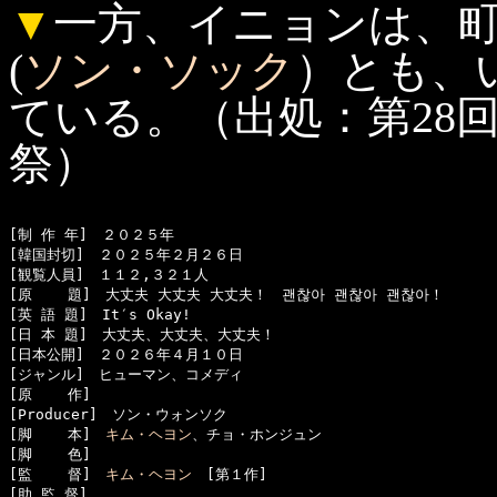
▼
一方、イニョンは、
(
ソン・ソック
）とも、
ている。（出処：第28
祭）
[制 作 年]　２０２５年

[韓国封切]　２０２５年２月２６日

[観覧人員]　１１２,３２１人

[原    題]　大丈夫 大丈夫 大丈夫！　괜찮아 괜찮아 괜찮아！

[英 語 題]　It′s Okay!

[日 本 題]　大丈夫、大丈夫、大丈夫！

[日本公開]　２０２６年４月１０日

[ジャンル]　ヒューマン、コメディ

[原    作]　

[Producer]　ソン・ウォンソク

[脚    本]　
キム・ヘヨン
、チョ・ホンジュン

[脚    色]　

[監    督]　
キム・ヘヨン
　[第１作]

[助 監 督]　
