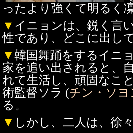
ったより強くて明るく
▼
イニョンは、鋭く言
性であり、どこに出し
▼
韓国舞踊をするイニ
家を追い出されると、
れて生活し、頑固なこ
術監督ソラ (
チン・ソヨ
る。
▼
しかし、二人は、徐