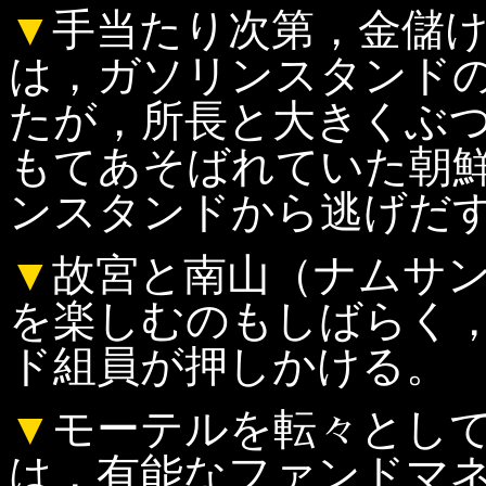
▼
手当たり次第，金儲
は，ガソリンスタンド
たが，所長と大きくぶ
もてあそばれていた朝
ンスタンドから逃げだ
▼
故宮と南山（ナムサ
を楽しむのもしばらく
ド組員が押しかける。
▼
モーテルを転々とし
は，有能なファンドマ