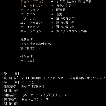
チョン・ゴニョン
　　→　オクス（玉水）洞 追撃男

キム・ドヒョン
　　　→　カラオケ男

オ・ヒジュン
　　　　→　配達男

　　　　　　ノ・ケヨン　　　　　→　老婆

　　　　　　パク・ナム　　　　　→　通りの青少年

　　　　　　ユン・ドゥヨン　　　→　通りの青少年

　　　　　　オ・ユヒョン　　　　→　通りの青少年

　　　　　　キム・ジウォン　　　→　ガソリンスタンドの客

　　　　　　補助出演

　　　　　　ソウル放送高学生たち

　　　　　　演出制作チーム

　　　　　　特別出演

　　　　　　ポム（猫) 

[受    賞]　

[映 画 祭]　2011 第68回 イタリア ベネチア国際映画祭 オリゾンテ
[時    間]　１１５分

[観覧基準]　青少年 観覧不可　

[制 作 者]　

[制作会社]　（株）オールライブピクチャーズ

[共同制作]　キョンピクチャーズ　　　　　　　　

[制 作 費]　
