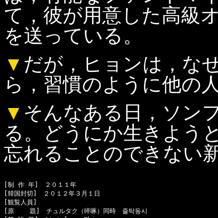
て，彼が用意した高級
を送っている。
▼
だが，ヒョンは，な
ら，習慣のように他の
▼
そんなある日，ソン
る。どうにか生きよう
忘れることのできない
[制 作 年]　２０１１年

[韓国封切]　２０１２年３月１日

[観覧人員]　

[原    題]　チュルタク（啐啄）同時　줄탁동시
