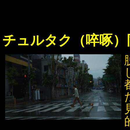
チュルタク（啐啄）