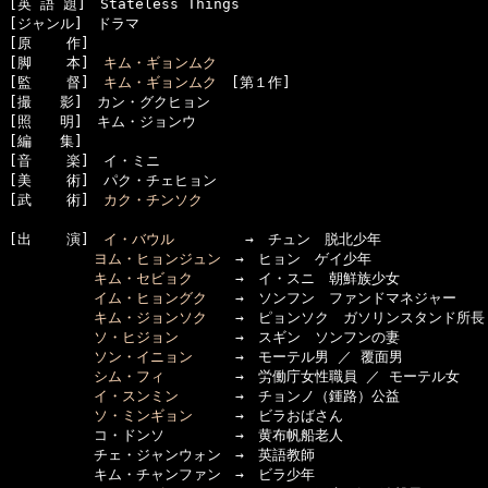
[英 語 題]　Stateless Things

[ジャンル]　ドラマ

[原    作]　

[脚    本]　
キム・ギョンムク
[監    督]　
キム・ギョンムク
　[第１作]

[撮　　影]　カン・グクヒョン

[照　　明]　キム・ジョンウ

[編　　集]　

[音    楽]　イ・ミニ

[美    術]　パク・チェヒョン

[武    術]　
カク・チンソク
[出    演]　
イ・バウル
　　　　　→　チュン　脱北少年

ヨム・ヒョンジュン
　→　ヒョン　ゲイ少年

キム・セビョク
　　　→　イ・スニ　朝鮮族少女

イム・ヒョングク
　　→　ソンフン　ファンドマネジャー

キム・ジョンソク
　　→　ピョンソク　ガソリンスタンド所長

ソ・ヒジョン
　　　　→　スギン　ソンフンの妻

ソン・イニョン
　　　→　モーテル男 ／ 覆面男

シム・フィ
　　　　　→　労働庁女性職員 ／ モーテル女

イ・スンミン
　　　　→　チョンノ（鍾路）公益

ソ・ミンギョン
　　　→　ビラおばさん

　　　　　　コ・ドンソ　　　　　→　黄布帆船老人

　　　　　　チェ・ジャンウォン　→　英語教師

　　　　　　キム・チャンファン　→　ビラ少年
