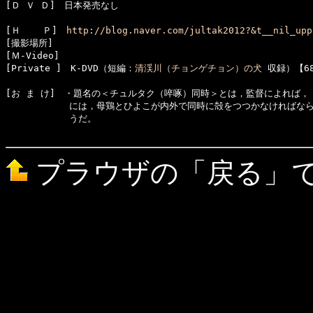
[Ｄ Ｖ Ｄ]　日本発売なし

[Ｈ    Ｐ]　
http://blog.naver.com/jultak2012?&t__nil_upp
[撮影場所]　

[Ｍ-Video]　

[Private ]　K-DVD（短編：
清渓川（チョンゲチョン）の犬
[お ま け]　・題名の＜チュルタク（啐啄）同時＞とは，監督によれば，
　　　　　　　には，母鶏とひよこが内外で同時に殻をつつかなければなら
　　　　　　　うだ。

プラウザの「戻る」