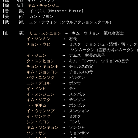
[編　　集]　
キム・チャンジュ
[音    楽]　イ・ジス（Meister Music)

[美    術]　カン・ソヨン

[武    術]　ユン・デウォン（ソウルアクションスクール）

[出    演]　
リュ・スンニョン
　→　キム・ウリョン　流れ者楽士

イ・ソンミン
　　　→　村長

チョン・ウヒ
　　　→　ミスク　チョンジュ（清州）宅（テク）
　　　　　　　　　　　　　　　　　ソンムーダン（霊験の薄いムーダン（
イ・ジュン
　　　　→　ナムス　村長の息子

ク・スンヒョン
　　→　キム・ヨンナム　ウリョンの息子

チョン・ギョンホ
　→　チョルスの父

キム・ジョンヨン
　→　チョルスの母

パク・ユンソク
　　→　ピルグン

ユン・デヨル
　　　→　ポンウ

イ・ドンヒ
　　　　→　テヒ

イ・スンジュン
　　→　スンパル

キム・ジヌク
　　　→　チンソン

ト・ギボム
　　　　→　ポンピル

イ・ウォンソプ
　　→　スンウォン

イ・サンオク
　　　→　ミオク

シン・ミヨン
　　　→　ヨンミ

キム・ソンギョン
　→　ソンジャ

ソン・サン
　　　　→　ミョンサン
