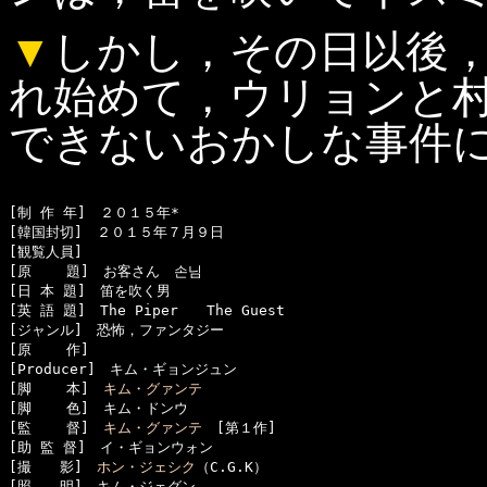
▼
しかし，その日以後
れ始めて，ウリョンと
できないおかしな事件
[制 作 年]　２０１５年*

[韓国封切]　２０１５年７月９日

[観覧人員]　

[原    題]　お客さん　손님

[日 本 題]　笛を吹く男

[英 語 題]　The Piper　　The Guest

[ジャンル]　恐怖，ファンタジー

[原    作]　

[Producer]　キム・ギョンジュン

[脚    本]　
キム・グァンテ
[脚    色]　キム・ドンウ

[監    督]　
キム・グァンテ
　[第１作]

[助 監 督]　イ・ギョンウォン

[撮　　影]　
ホン・ジェシク
（C.G.K）

[照　　明]　キム・ジェグン
