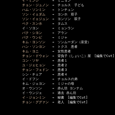
イ・ミンジ
　　　　→　ミニョン

チョン・ジュノン
　→　チョルス　子ども

ハム・ソンミン
　　→　トンチュン

ソン・イェダム
　　→　ヨンホ　双子

ソン・イェジュン
　→　ヨンソン　双子

ペク・スンホ
　　　→　タムス

　　　　　　イ・ソヨン　　　　→　ミョンラン

パク・シヨン
　　　→　アラン

パク・ウンビ
　　　→　ミジャ

キム・ヨンソン
　　→　ソンムーダン（巫堂）

ハン・ソンヨン
　　→　トクス　患者

キム・ヨニ
　　　　→　女性患者

チョン・ドウォン
　→　背負子（しょいこ）屋　[編集でCut]

コン・ソヤ
　　　　→　患者１

ユ・ジェヒョン
　　→　患者２

チョン・フェドン
　→　患者３

　　　　　　シン・チェア　　　→　患者４

　　　　　　イ・ドフン　　　　→　チョルスの弟

　　　　　　キム・ジェヨン　　→　ミジャの母

　　　　　　オ・ウンソン　　　→　赤ん坊 ヨンナム

　　　　　　イ・ウンジェ　　　→　過去 赤ん坊

イ・ジョンミン
　　→　秘書　[編集でCut]

チョン・ググァン
　→　老人　[編集でCut]
