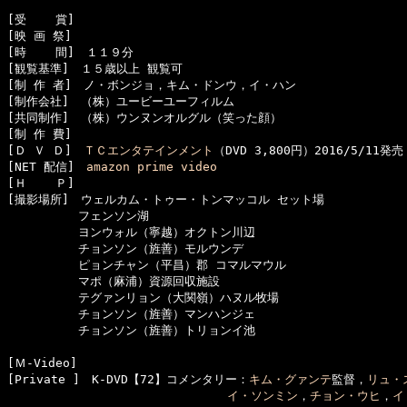
[受    賞]　

[映 画 祭]　

[時    間]　１１９分

[観覧基準]　１５歳以上 観覧可　　

[制 作 者]　ノ・ボンジョ，キム・ドンウ，イ・ハン

[制作会社]　（株）ユービーユーフィルム

[共同制作]　（株）ウンヌンオルグル（笑った顔）

[制 作 費]　

[Ｄ Ｖ Ｄ]　
ＴＣエンタテインメント
（DVD 3,800円）2016/5/11発売

[NET 配信]　
amazon prime video
[Ｈ    Ｐ]　

[撮影場所]　ウェルカム・トゥー・トンマッコル セット場

　　　　　　フェンソン湖

　　　　　　ヨンウォル（寧越）オクトン川辺

　　　　　　チョンソン（旌善）モルウンデ

　　　　　　ピョンチャン（平昌）郡 コマルマウル

　　　　　　マポ（麻浦）資源回収施設

　　　　　　テグァンリョン（大関嶺）ハヌル牧場

　　　　　　チョンソン（旌善）マンハンジェ

　　　　　　チョンソン（旌善）トリョンイ池

[Ｍ-Video]　

[Private ]　K-DVD【72】コメンタリー：
キム・グァンテ
監督，
リュ・
イ・ソンミン
，
チョン・ウヒ
，
イ