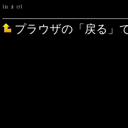
[お ま け]　

プラウザの「戻る」