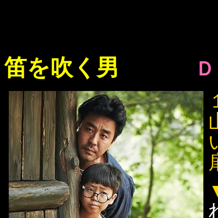
笛を吹く男
Ｄ