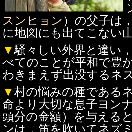
スンヒョン
）の父子は
に地図にも出てこない
▼
騒々しい外界と違い
べてのことが平和で豊
わきまえず出没するネ
▼
村の悩みの種である
命より大切な息子ヨン
頭分の金額）を与える
ンは，笛を吹いてネズ