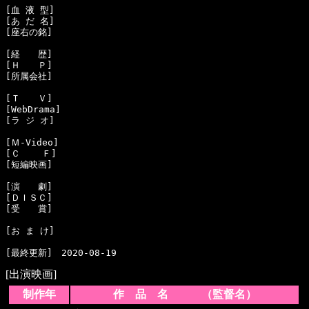
[血 液 型]　

[あ だ 名]　

[座右の銘]　

[経　　歴]　

[Ｈ　　Ｐ]　

[所属会社]　

[Ｔ　　Ｖ]　

[WebDrama]　

[ラ ジ オ]　

[Ｍ-Video]　

[Ｃ    Ｆ]　

[短編映画]　

[演　　劇]　

[ＤＩＳＣ]　

[受　　賞]　

[お ま け]　

[出演映画]
制作年
作 品 名 （監督名）