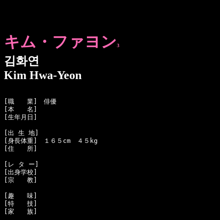
キム・ファヨン
3
김화연
Kim Hwa-Yeon
[職　　業]　俳優

[本　　名]　

[生年月日]　

[出 生 地]　

[身長体重]　１６５cm　４５kg

[住　　所]　

[レ タ ー]　

[出身学校]　

[宗　　教]　

[趣　　味]　

[特　　技]　

[家　　族]　
