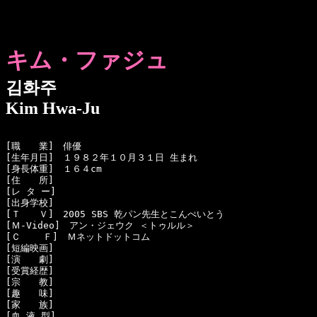
キム・ファジュ
김화주
Kim Hwa-Ju
[職　　業]　俳優

[生年月日]　１９８２年１０月３１日 生まれ

[身長体重]　１６４cm

[住　　所]　

[レ タ ー]　

[出身学校]　

[Ｔ　　Ｖ]　2005 SBS 乾パン先生とこんぺいとう

[Ｍ-Video]　アン・ジェウク ＜トゥルル＞

[Ｃ    Ｆ]　Ｍネットドットコム

[短編映画]　

[演　　劇]　

[受賞経歴]　

[宗　　教]　

[趣　　味]　

[家　　族]　

[血 液 型]　
