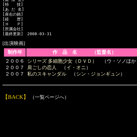
[特　　技]　

[あ だ 名]　

[座右の銘]　

[経　　歴]　

[Ｈ　　Ｐ]　

[所属会社]　

[出演映画]
制作年
作 品 名 （監督名）
２００６
シリーズ 多細胞少女（ＤＶＤ）
（ウ・ソノほか
２００７
肩ごしの恋人
（
イ・オニ
）
２００７
私のスキャンダル
（
シン・ジョンギュン
）
【BACK】
（一覧ページへ）