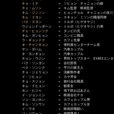
チョ・ミナ
　　　　　　→　ソヒョン　チャニョンの娘

チェ・ムソン
　　　　　→　キム監督　映画監督

キム・ジンソン
　　　　→　ヒョンチョル　チャニョンの友だち
キム・ドヨン
　　　　　→　スキョン　ミソンの職場同僚

パク・スヨン
　　　　　→　トルボ（ヒゲオヤジ）

　　　　　　ウジュンドッポヘン　　→　トルボ（ヒゲオヤジ）の弟

チェ・ヒョンソク
　　　→　タンビの兄

　　　　　　キム・ガンヒョン　　　→　コンビニ職員

ラ・ギョンドク
　　　　→　カフェ先輩

オ・チャンギョン
　　　→　便利屋センターチーム長

　　　　　　ヤン・ダハム　　　　　→　汽車カップル

　　　　　　オ・ヨンギョン　　　　→　汽車カップル

　　　　　　チョン・ウジン　　　　→　男性トップスター　EYAGIエンタ
　　　　　　パク・ソンヨン　　　　→　会社部長

　　　　　　ペク・ソンシク　　　　→　芋汁の家主人

　　　　　　チョ・ジェリョン　　　→　演劇祭作者

　　　　　　イ・ソヒョン　　　　　→　カヤ琴女

　　　　　　チョ・スジョン　　　　→　旅行会社職員

　　　　　　キム・ドヒョン　　　　→　観客女

　　　　　　ホン・ヒジャ　　　　　→　地下鉄おばあさん

　　　　　　イ・ジョンミン　　　　→　映画会社ＰＤ

　　　　　　ソン・ヨンホン　　　　→　カフェカップル男

　　　　　　キム・ソンウン　　　　→　カフェカップル女

　　　　　　イ・ウネ　　　　　　　→　映画辞職願い

　　　　　　ソ・ジウォン　　　　　→　拘禁隊員１
