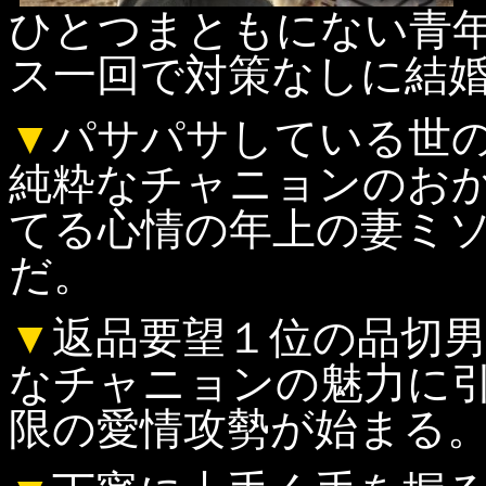
ひとつまともにない青
ス一回で対策なしに結
▼
パサパサしている世
純粋なチャニョンのお
てる心情の年上の妻ミ
だ。
▼
返品要望１位の品切
なチャニョンの魅力に
限の愛情攻勢が始まる