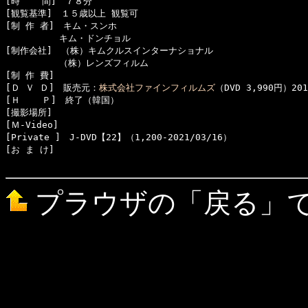
[時    間]　７８分

[観覧基準]　１５歳以上 観覧可　　

[制 作 者]　キム・スンホ

　　　　　　キム・ドンチョル

[制作会社]　（株）キムクルスインターナショナル

　　　　　　（株）レンズフィルム

[制 作 費]　

[Ｄ Ｖ Ｄ]　販売元：
株式会社ファインフィルムズ
（DVD 3,990円）201
[Ｈ    Ｐ]　終了（韓国）

[撮影場所]　

[Ｍ-Video]　

[Private ]　J-DVD【22】（1,200-2021/03/16）

[お ま け]　

プラウザの「戻る」