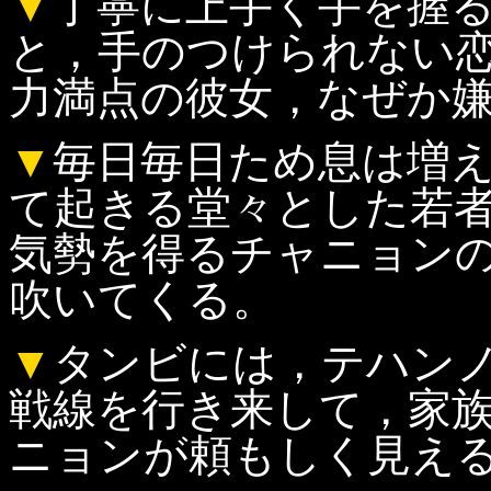
▼
丁寧に上手く手を握
と，手のつけられない
力満点の彼女，なぜか
▼
毎日毎日ため息は増
て起きる堂々とした若
気勢を得るチャニョン
吹いてくる。
▼
タンビには，テハン
戦線を行き来して，家
ニョンが頼もしく見え