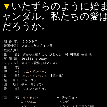
▼
いたずらのように始
ャンダル。私たちの愛
だろうか。
[制 作 年]　２００９年

[韓国封切]　２０１１年３月１０日

[観覧人員]　

[原    題]　ぎゅっと抱きしめ 涙じんと　꼭 껴안고 눈물 핑

[英 語 題]　Drifting Away

[ジャンル]　メロー（愛情，ロマンス）

[原    作]　

[脚    本]　
キム・ドンウォン
[監    督]　
キム・ドンウォン
　[第２作]

[撮　　影]　ハム・スノ

[照　　明]　チャ・サングン

[音    楽]　ウォン・ホギョン

[出    演]　
イ・キョン
　　　　　　→　チャニョン

コ・ジュニ
　　　　　　→　タンビ

シン・ドンミ
　　　　　→　ミソン　チャニョンの妻
