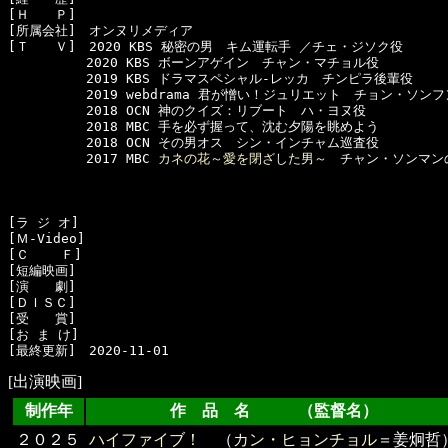
[Ｈ　　Ｐ]　

[所属会社]　オンヌリメディア

[Ｔ　　Ｖ]　2020 KBS 秘密の男　キム運転手 ／チェ・ジソク役

　　　　　　2020 KBS ボーンアゲイン　チャン・マチョル役

　　　　　　2019 KBS ドラマスペシャル-レッカ　チンピラ後輩役

　　　　　　2019 webdrama 君が憎い！ジュリエット　チョン・ソンフ
　　　　　　2018 OCN 神のクイズ：リブート　ハ・ヨヌ役

　　　　　　2018 MBC 手を必ず握って、沈む夕陽を眺めよう

　　　　　　2018 OCN その男オス　シン・インチャム巡査役

　　　　　　2017 MBC 
カネの花～愛を閉ざした男～
　チャン・ソンマン
[ラ ジ オ]　

[Ｍ-Video]　

[Ｃ    Ｆ]　

[短編映画]　

[演　　劇]　

[ＤＩＳＣ]　

[受　　賞]　

[お ま け]　

[出演映画]
制作年
作 品 名 （監督名）
２０２５
ハイファイブ！
（
カン・ヒョンチョル
＝姜炯哲