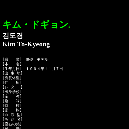
キム・ドギョン
5
김도경
Kim To-Kyeong
[職　　業]　俳優，モデル

[本　　名]　

[生年月日]　１９９４年１１月７日

[出 生 地]　

[身長体重]　

[住　　所]　

[レ タ ー]　

[出身学校]　

[宗　　教]　

[趣　　味]　

[特　　技]　

[家　　族]　

[血 液 型]　

[あ だ 名]　

[座右の銘]　

[経　　歴]　
