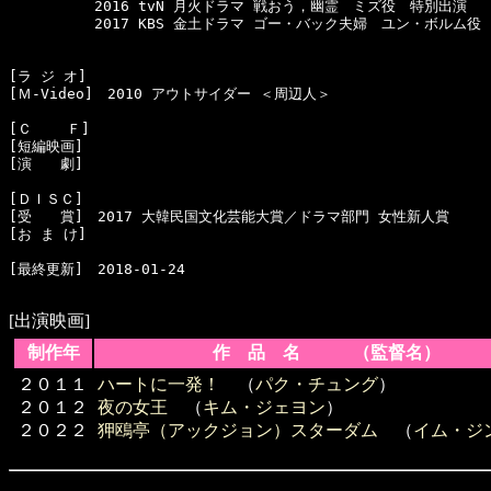
　　　　　　2016 tvN 月火ドラマ 戦おう，幽霊　ミズ役　特別出演

　　　　　　2017 KBS 金土ドラマ ゴー・バック夫婦　ユン・ボルム役

[ラ ジ オ]　

[Ｍ-Video]　2010 アウトサイダー ＜周辺人＞

[Ｃ    Ｆ]　

[短編映画]　

[演　　劇]　

[ＤＩＳＣ]　

[受　　賞]　2017 大韓民国文化芸能大賞／ドラマ部門 女性新人賞

[お ま け]　

[最終更新]　2018-01-24

[出演映画]
制作年
作 品 名 （監督名）
２０１１
ハートに一発！
（
パク・チュング
）
２０１２
夜の女王
（
キム・ジェヨン
）
２０２２
狎鴎亭（アックジョン）スターダム
（
イム・ジ