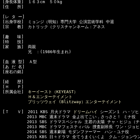
[身長体重]　１６３cm　５０kg

[住　　所]　

[レ タ ー]　

[出身学校]　ミョンジ（明知）専門大学 公演芸術学科 中退

[宗　　教]　カトリック（クリスチャンネーム：アネス

[趣　　味]　

[特　　技]　

[家　　族]　両親

  　　　　　兄　：(1986年生まれ)

[血 液 型]　Ａ型

[あ だ 名]　

[座右の銘]　

[経　　歴]　

[Ｈ　　Ｐ]　

[所属会社]　
キーイースト（KEYEAST）
Ｈ＆エンターテイメント
ブリッツウェイ (Blitzway）エンターテイメント
[Ｔ　　Ｖ]　2011 KBS 月火ドラマ 
ドリームハイ
 シーズン１ ハ・ソヒ
　　　　　　2013 MBC 週末ドラマ 金よ出てこい，さっさと！ ミナ役

　　　　　　2013 SBS ドラマスペシャル 主君の太陽 チャ・ヒジュ（
　　　　　　2013 MBC ドラマフェスティバル 捜査副班長 ワン・ジョ
　　　　　　2014 SBS 週末劇場 モダンファーマー　ハン・ユナ役

　　　　　　2015 KBS 日々ドラマ 全てうまくいくよ　クム・ジョンウン