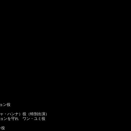
ョン役

チャ・ハンナ）役（特別出演）

ヒョンを守れ　ワン・ユミ役

役
