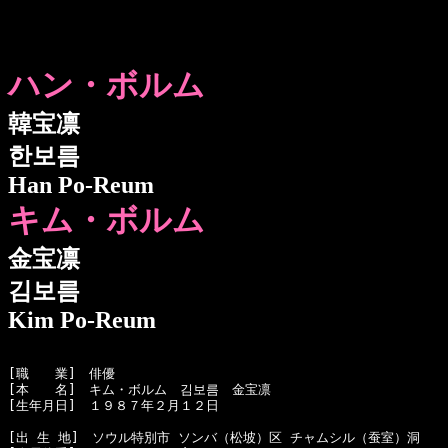
ハン・ボルム
韓宝凛
한보름
Han Po-Reum
キム・ボルム
金宝凛
김보름
Kim Po-Reum
[職　　業]　俳優

[本　　名]　キム・ボルム　김보름　金宝凛

[生年月日]　１９８７年２月１２日 

[出 生 地]　ソウル特別市 ソンバ（松坡）区 チャムシル（蚕室）洞
