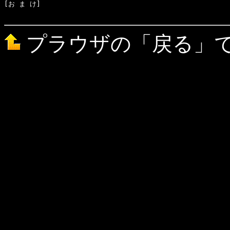
[お ま け]　

プラウザの「戻る」