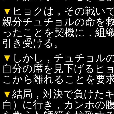
▼
ヒョクは，その戦い
親分チュチョルの命を
ったことを契機に，組
引き受ける。
▼
しかし，チュチョル
自分の席を見下げるヒ
こから離れることを要
▼
結局，対決で負けた
白）に行き，カンホの