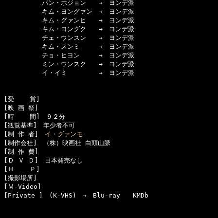
　　　　　　パン・ホジョン　　→　ヨンデ派

　　　　　　キム・ヨングァン　→　ヨンデ派

　　　　　　キム・グァンヒ　　→　ヨンデ派

　　　　　　キム・ヨングク　　→　ヨンデ派

　　　　　　チェ・ウンスン　　→　ヨンデ派

　　　　　　キム・スンミ　　　→　ヨンデ派

　　　　　　チョ・ヒヨン　　　→　ヨンデ派

　　　　　　ミン・ウンスク　　→　ヨンデ派

　　　　　　イ・イミ　　　　　→　ヨンデ派

[受    賞]　

[映 画 祭]　

[時    間]　９２分

[観覧基準]　年少者不可

[制 作 者]　
イ・グァンモ
[制作会社]　（株）映画社 白頭山脈

[制 作 費]　

[Ｄ Ｖ Ｄ]　日本発売なし

[Ｈ    Ｐ]　

[撮影場所]　

[Ｍ-Video]　

[Private ]　(K-VHS)　→　Blu-ray　　KMDb
