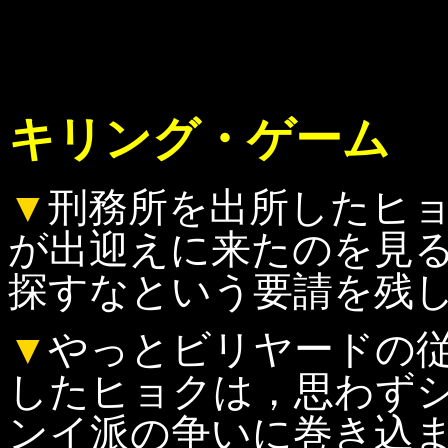
キリング・ゲーム
▼
刑務所を出所したヒ
が出迎えに来たのを見
探すなという要請を残
▼
やっとビリヤードの
したヒョクは，思わず
ンイ派の争いに巻き込