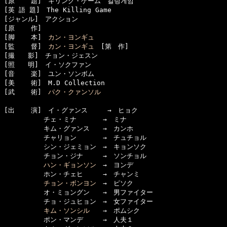
[原    題]　キリング・ゲーム　킬링게임

[英 語 題]　The Killing Game

[ジャンル]　アクション

[原    作]　

[脚    本]　
カン・ヨンギュ
[監    督]　
カン・ヨンギュ
　[第　作]

[撮　　影]　チョン・ジェスン

[照　　明]　イ・ソクファン

[音    楽]　ユン・ソンボム

[美    術]　M.D Collection

[武    術]　
パク・クァンソル
[出    演]　イ・グァンス　　　→　ヒョク

　　　　　　チェ・ミナ　　　　→　ミナ

　　　　　　キム・グァンス　　→　カンホ

　　　　　　チャリョン　　　　→　チュチョル

　　　　　　シン・ジェミョン　→　キョンソク

　　　　　　チョン・ジナ　　　→　ソンチョル

ハン・ギョンソン
　→　ヨンデ

　　　　　　ホン・チェヒ　　　→　チャンミ

チョン・ボンヨン
　→　ピソク

　　　　　　オ・ミョングン　　→　男ファイター

　　　　　　チョ・ジュヒョン　→　女ファイター

キム・ソンシル
　　→　ポムシク

　　　　　　ポン・マンデ　　　→　人夫１
