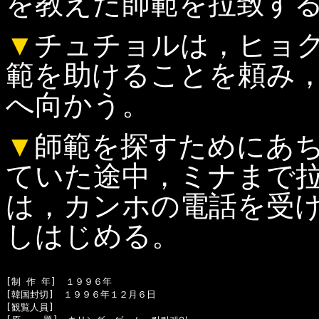
を教えた師範を拉致す
▼
チュチョルは，ヒョ
範を助けることを頼み
へ向かう。
▼
師範を探すためにあ
ていた途中，ミナまで
は，カンホの電話を受
しはじめる。
[制 作 年]　１９９６年

[韓国封切]　１９９６年１２月６日

[観覧人員]　
