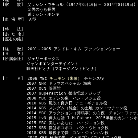
[家　　族]　父：シン・ウチョル (1947年6月10日～ 2014年8月19日)

  　　　　　２男のうち長男

  　　　　　弟：シン・ホンギ

[血 液 型]　Ａ型

[特　　技]　

[あ だ 名]　

[座右の銘]　

[経　　歴]　2001～2005 アンドレ・キム ファッションショー

[Ｈ　　Ｐ]

[所属会社]　ジェリーボックス

　　　　　　ジャンボエンターテイメント

　　　　　　映画社ピオナ（マネージメントピオナ）

[Ｔ　　Ｖ]　2006 MBC 
チュモン（朱蒙）
 チャンス役

　　　　　　2007 NHK ドラマスペシャル 海峡

　　　　　　2007 OCN 映画館

　　　　　　2007 superaction 都市怪談デジャブー

　　　　　　2008 MBC エデンの東　ハン・スジェ役

　　　　　　2010 KBS 風吹く良き日 チェ・ギチョル役

　　　　　　2014 KBS スングム（純金）の土地 カン・ウチャン役

　　　　　　2014 MBC アックジョン（狎鴎亭）の白夜　チャン・ファオム
　　　　　　2015 tvN 偉大な話 I.M.Father　2015年後のカン・ジホ
　　　　　　2015 MBC 美しいあなた　ハ・ジニョン役

　　　　　　2017 SBS 愛はボコボコ　パク・ウヒョク役

　　　　　　2018 KBS 最後まで愛　ユン・ジョンハン役

  　　　　　2020 KBS 秘密の男　イ・テプン／ユ・ミニョク役
