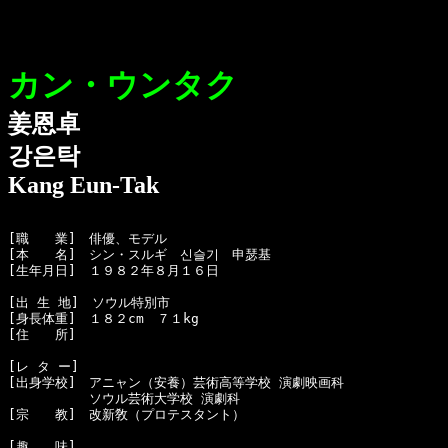
カン・ウンタク
姜恩卓
강은탁
Kang Eun-Tak
[職　　業]　俳優、モデル

[本　　名]　シン・スルギ　신슬기　申瑟基

[生年月日]　１９８２年８月１６日 

[出 生 地]　ソウル特別市

[身長体重]　１８２cm　７１kg

[住　　所]　

[レ タ ー]　

[出身学校]　アニャン（安養）芸術高等学校 演劇映画科

  　　　　　ソウル芸術大学校 演劇科

[宗　　教]　改新敎（プロテスタント）

[趣　　味]　
