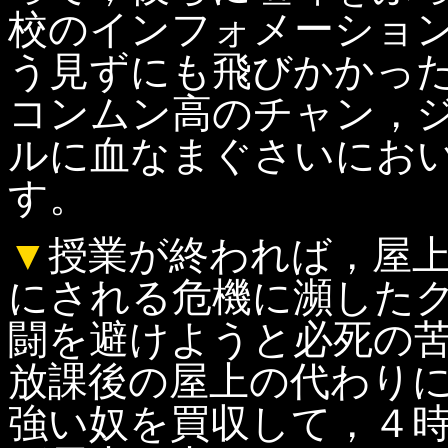
校のインフォメーショ
う見ずにも飛びかかっ
コンムン高のチャン，
ルに血なまぐさいにお
す。
▼
授業が終われば，屋
にされる危機に瀕した
闘を避けようと必死の
放課後の屋上の代わり
強い奴を買収して，４