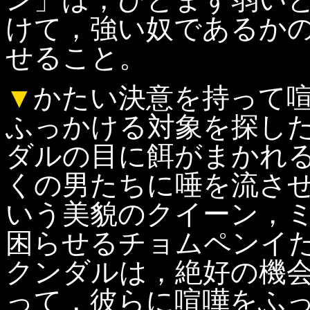
けて，強い奴であるか
せること。
▼
かたい決意を持って
ふっかける対象を探し
ダルの目に餌がまかれ
くの男たちに唾を流さ
いう美貌のクイーン，
困らせるチョムペンイ
クンダルは，絶好の機
って，彼らに喧嘩をふ