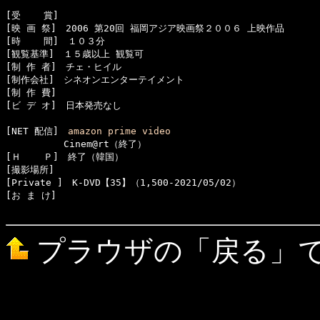
[受    賞]　

[映 画 祭]　2006 第20回 福岡アジア映画祭２００６ 上映作品

[時    間]　１０３分

[観覧基準]　１５歳以上 観覧可　　

[制 作 者]　チェ・ヒイル

[制作会社]　シネオンエンターテイメント

[制 作 費]　

[ビ デ オ]　日本発売なし

[NET 配信]　
amazon prime video
  　　　　　Cinem@rt（終了）

[Ｈ    Ｐ]　終了（韓国）

[撮影場所]　

[Private ]　K-DVD【35】（1,500-2021/05/02）

[お ま け]　

プラウザの「戻る」