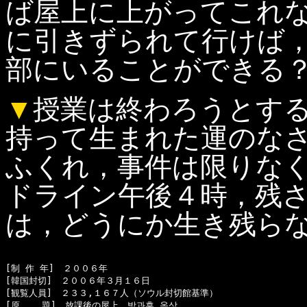
ば屋上に上がってこれ
に引きずられて行けば
部にいることができる
▼
授業は終わろうとす
持って生まれた運のな
ふくれ，事件は限りな
ドライン午後４時，残
は，どうにか生き残ら
[制 作 年]　２００６年

[韓国封切]　２００６年３月１６日

[観覧人員]　２３３,１６７人（ソウル封切館基準）

[原    題]　放課後の屋上　방과후 옥상
