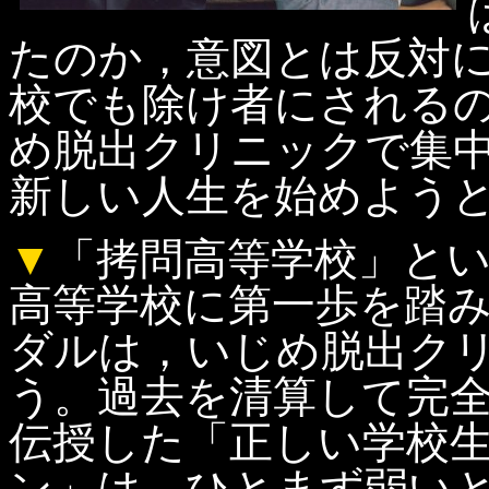
たのか，意図とは反対
校でも除け者にされる
め脱出クリニックで集
新しい人生を始めよう
▼
「拷問高等学校」と
高等学校に第一歩を踏
ダルは，いじめ脱出ク
う。過去を清算して完
伝授した「正しい学校
ン」は，ひとまず弱い