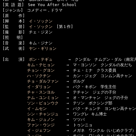
[英 語 題]　See You After School 

[ジャンル]　コメディー，ドラマ

[原    作]　

[脚    本]　
イ・ソックン
[監    督]　
イ・ソックン
　[第１作]

[撮    影]　チェ・ジヌン

[照　　明]　

[音    楽]　キム・ジナン

[武    術]　
ヤン・ギリョン
[出    演]　
ポン・テギュ
　　　　→　クンダル　ナムグン・ダル（南宮月
キム・テヒョン
　　　→　マ・ヨンソン　クンダルの友だち　
チョン・グヨン
　　　→　チェ・ミナ　クラス委員

ハ・ソクチン
　　　　→　カン・ジェグ　コンムン高チャン

チョ・ダルファン
　　→　ボルグ

イ・ダリョン
　　　　→　パク・キボン　学生主任

チャ・スンヨル
　　　→　テチャン　ジェグの子分

ナム・ユンミョン
　　→　オ・マンチャン　ジェグの子分

ソン・ビョンウク
　　→　テソン　ボクシング部

イ・ムセン
　　　　　→　パク・チュンテ　ヨンセン高チャン

シン・チャンジュ
　　→　ワングレ キム博士

キム・ジュノン
　　　→　ツツバ

ファン・ウンジ
　　　→　トゥンニョ

イ・ジェフン
　　　　→　メガネ　ワンクル（いじめクラブ）
ユ・ジヘ
　　　　　　→　チジル　ワンクル（いじめクラブ）