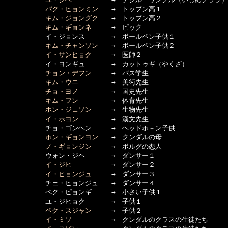
パク・ヒョンミン
　　→　トップン高１

キム・ジョングク
　　→　トップン高２

キム・ギョンネ
　　　→　ピック

  　　　　　イ・ジョンス　　　　→　ボールペン子供１

キム・チャンソン
　　→　ボールペン子供２

イ・サンヒョク
　　　→　医師２

  　　　　　イ・ヨンギュ　　　　→　カットゥギ（やくざ）

チョン・デフン
　　　→　バス学生

キム・ウニ
　　　　　→　美術先生

チョ・ヨノ
　　　　　→　国史先生

キム・フン
　　　　　→　体育先生

ホン・ジェソン
　　　→　生物先生

イ・ホヨン
　　　　　→　漢文先生

  　　　　　チョ・ゴンヘン　　　→　ヘッドホ－ン子供

ホン・ギョンヨン
　　→　クンダルの母

ノ・ギョンジン
　　　→　ボルグの恋人

  　　　　　ウォン・ジヘ　　　　→　ダンサー１

イ・ジヒ
　　　　　　→　ダンサー２

イ・ヒョンジュ
　　　→　ダンサー３

  　　　　　チェ・ヒョンジュ　　→　ダンサー４

  　　　　　ペク・ピョンギ　　　→　小さい子供１

  　　　　　ユ・ジヒョク　　　　→　子供１

ペク・スジャン
　　　→　子供２

イ・ミソ
　　　　　　→　クンダルのクラスの生徒たち
