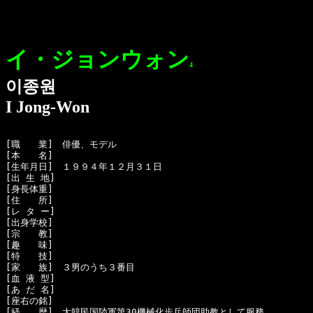
イ・ジョンウォン
4
이종원
I Jong-Won
[職　　業]　俳優、モデル

[本　　名]　

[生年月日]　１９９４年１２月３１日

[出 生 地]　

[身長体重]　

[住　　所]　

[レ タ ー]　

[出身学校]　

[宗　　教]　

[趣　　味]　

[特　　技]　

[家　　族]　３男のうち３番目

[血 液 型]　

[あ だ 名]　

[座右の銘]　

[経　　歴]　大韓民国陸軍第30機械化歩兵師団助教として服務
