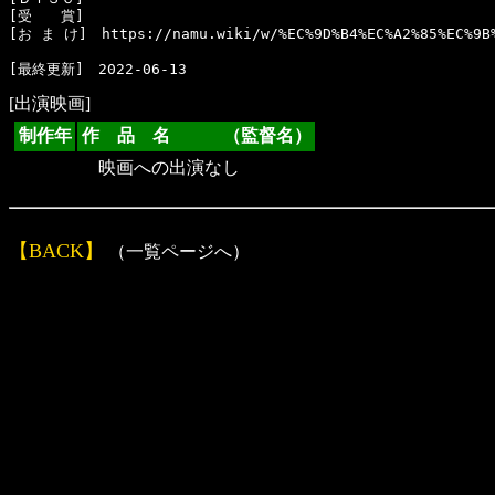
[受　　賞]　

[お ま け]　https://namu.wiki/w/%EC%9D%B4%EC%A2%85%EC%9B%
[出演映画]
制作年
作 品 名 （監督名）
映画への出演なし
【BACK】
（一覧ページへ）