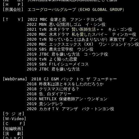
[Ｈ　　Ｐ]　

[所属会社]　
エコーグローバルグループ（ECHO GLOBAL GROUP）
[Ｔ　　Ｖ]　2022 MBC 金箸と匙　ファン・テヨン役

　　　　　　2022 MBN 悪い記憶消しゴム　イ・シン役

　　　　　　2021 tvN 水木ドラマ 
賢い医師生活＋＋
　キム・ゴン役

　　　　　　2020 MBC 水木ドラマ 
私を愛したスパイ～
　ティンカー役

　　　　　　2020 tvN 知っていることはあまりないが）家族です　アン
　　　　　　2020 MBC エックスエックス (XX)  ワン・ジョンドゥン役

　　　　　　2019 SBS 農夫士官学校　ウジン役

　　　　　　2019 JTBC 君を嫌いな方法　コ・ウンテ役

　　　　　　2019 tvN よく陥った恋愛

　　　　　　2019 SBS F!Lイシューメイコス

　　　　　　2019 JTBC 君を嫌いな方法

[WebDrama]　2018 CJ E&M パック トゥ ザ フューチャー

　　　　　　2018 昨夜私は誰とキスをしたのだろうか

　　　　　　2018 クリスマスに何する？

　　　　　　2018 告、白ダイアリー

　　　　　　2019 NETFLIX 保健教師アン・ウンギョン

　　　　　　2019 貴シンデレラ

　　　　　　2020 カカオＴＶ アマンザ　パク・トンヨン役

[ラ ジ オ]　

[Ｍ-Video]　

[Ｃ    Ｆ]　

[短編映画]　

[演　　劇]　

[ＤＩＳＣ]　
