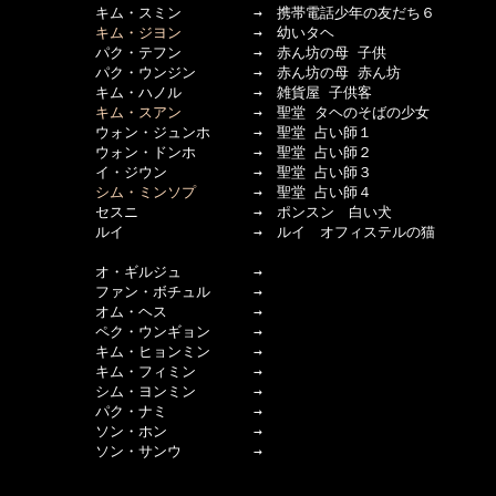
　　　　　　キム・スミン　　　　　→　携帯電話少年の友だち６

キム・ジヨン
　　　　　→　幼いタヘ

　　　　　　パク・テフン　　　　　→　赤ん坊の母 子供

　　　　　　パク・ウンジン　　　　→　赤ん坊の母 赤ん坊

　　　　　　キム・ハノル　　　　　→　雑貨屋 子供客

キム・スアン
　　　　　→　聖堂 タヘのそばの少女

　　　　　　ウォン・ジュンホ　　　→　聖堂 占い師１

　　　　　　ウォン・ドンホ　　　　→　聖堂 占い師２

　　　　　　イ・ジウン　　　　　　→　聖堂 占い師３

シム・ミンソプ
　　　　→　聖堂 占い師４

　　　　　　セスニ　　　　　　　　→　ポンスン　白い犬

　　　　　　ルイ　　　　　　　　　→　ルイ　オフィステルの猫

　　　　　　オ・ギルジュ　　　　　→　

　　　　　　ファン・ボチュル　　　→　

　　　　　　オム・ヘス　　　　　　→　

　　　　　　ペク・ウンギョン　　　→　

　　　　　　キム・ヒョンミン　　　→　

　　　　　　キム・フィミン　　　　→　

　　　　　　シム・ヨンミン　　　　→　

　　　　　　パク・ナミ　　　　　　→　

　　　　　　ソン・ホン　　　　　　→　

　　　　　　ソン・サンウ　　　　　→　
