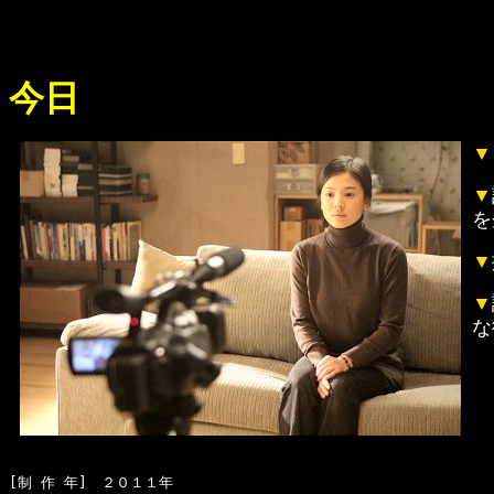
今日
▼
▼
を
▼
▼
な
[制 作 年]　２０１１年
