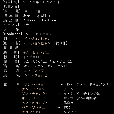
[韓国封切]　２０１１年１０月２７日

[観覧人員]　

[原    題]　今日　오늘

[日 本 題]　私が、生きる理由

[英 語 題]　A Reason to Live

[ジャンル]　ドラマ

[原    作]　

[Producer]　ソン・ヒョニョン

[脚    本]　
イ・ジョンヒャン
[監    督]　
イ・ジョンヒャン
　[第３作]

[助 監 督]　

[撮　　影]　
キム・ヒョンジュ
[照　　明]　イ・チョロ

[編　　集]　キム・サンボム、キム・ジェボム

[音    楽]　キム・デホン，キム・ヤンヒ

[武    術]　
ユ・サンソプ
[美    術]　
シン・ジョムヒ
[出    演]　
ソン・へギョ
　　　　　→　タヘ　クララ　ドキュメンタリー
ナム・ジヒョン
　　　　→　チミン 

ソン・チャンウィ
　　　→　イ・ジソク　チミンの兄

キ・テヨン
　　　　　　→　サンウ　タヘの婚約者

ペク・ヒョンジュ
　　　→　修道女

パク・ワンギュ
　　　　→　神父

チョン・アミ
　　　　　→　ソフィア
