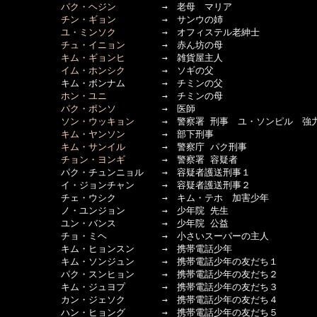
パク・ヘジン
　　　　　→　老母　マリア

チン・ギョン
　　　　　→　サンウの姉

ユ・ミンソク
　　　　　→　オフィステル老紳士

チュ・イニョン
　　　　→　赤ん坊の母

キム・ギョンヒ
　　　　→　雑貨屋主人

イム・ホンシク
　　　　→　ソギの父

　　　　　　キム・ボンナム　　　　→　チミンの父

ホン・ユニ
　　　　　　→　チミンの母

パク・ポンソ
　　　　　→　医師

ソン・ウッキョン
　　　→　警察署 刑事　ユ・ソンピル　強力
キム・ヤンソン
　　　　→　部下刑事

キム・サンイル
　　　　→　警察庁 パク刑事

チョン・ヨンギ
　　　　→　警察署 容疑者

　　　　　　パク・チュンニョル　　→　容疑者護送刑事１

　　　　　　イ・ジョンチャン　　　→　容疑者護送刑事２

　　　　　　チェ・ウシク　　　　　→　キム・テホ　加害少年

　　　　　　ノ・ユンジョン　　　　→　少年院 先生

　　　　　　ユン・バンス　　　　　→　少年院 公益

　　　　　　チョ・ミヘ　　　　　　→　小さいスーパーの主人

　　　　　　キム・ヒョンスン　　　→　携帯電話少年

　　　　　　キム・ソンジュン　　　→　携帯電話少年の友だち１

　　　　　　パク・スンヒョン　　　→　携帯電話少年の友だち２

　　　　　　キム・ジュヨプ　　　　→　携帯電話少年の友だち３

　　　　　　カン・ジェソク　　　　→　携帯電話少年の友だち４

　　　　　　ハン・ヒョング　　　　→　携帯電話少年の友だち５
