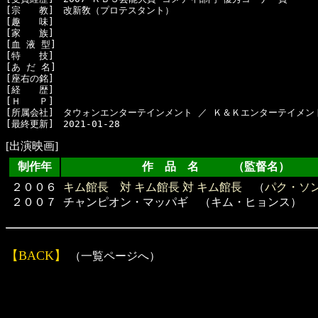
[宗　　教]　改新敎（プロテスタント）

[趣　　味]　

[家　　族]　

[血 液 型]　

[特　　技]　

[あ だ 名]　

[座右の銘]　

[経　　歴]　

[Ｈ　　Ｐ]

[所属会社]　タウォンエンターテインメント ／ Ｋ＆Ｋエンターテイメント
[出演映画]
制作年
作 品 名 （監督名）
２００６
キム館長 対 キム館長 対 キム館長
（
パク・ソ
２００７
チャンピオン・マッパギ （キム・ヒョンス）
【BACK】
（一覧ページへ）