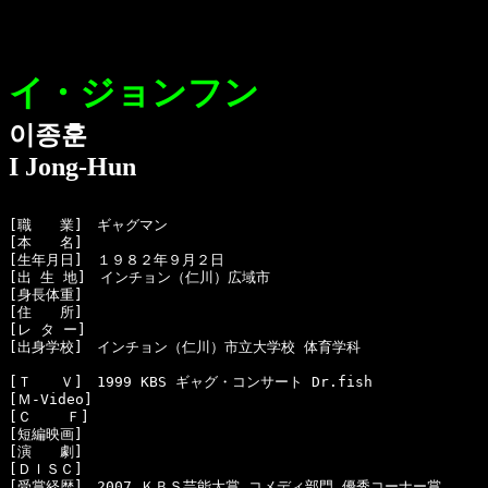
イ・ジョンフン
이종훈
I Jong-Hun
[職　　業]　ギャグマン

[本　　名]　

[生年月日]　１９８２年９月２日

[出 生 地]　インチョン（仁川）広域市

[身長体重]　

[住　　所]　

[レ タ ー]　

[出身学校]　インチョン（仁川）市立大学校 体育学科

[Ｔ　　Ｖ]　1999 KBS ギャグ・コンサート Dr.fish 

[Ｍ-Video]　

[Ｃ    Ｆ]　

[短編映画]　

[演　　劇]　

[ＤＩＳＣ]

[受賞経歴]　2007 ＫＢＳ芸能大賞 コメディ部門 優秀コーナー賞
