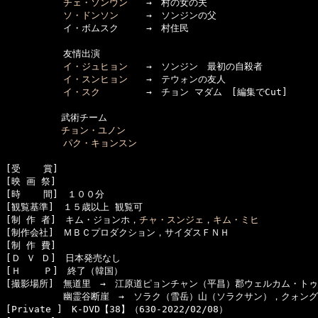
チェ・ソンウン
　　→　村の女の夫

ソ・ドンソン
　　　→　ソンジンの父

  　　　　　イ・ボムスク　　　→　村住民

  　　　　　友情出演

イ・ジュヒョン
　　→　ソンジン　最初の自殺者

イ・スンヒョン
　　→　テウォンの友人

イ・スク
　　　　　→　チョン マダム　[編集でCut]

　　　　　　武術チーム

チョン・ユノン
パク・キョンスン
[受    賞]　

[映 画 祭]　

[時    間]　１００分

[観覧基準]　１５歳以上 観覧可　　

[制 作 者]　キム・ジョンホ，
チャ・スンジェ
，
キム・ミヒ
[制作会社]　ＭＢＣプロダクション，サイダスＦＮＨ

[制 作 費]　

[Ｄ Ｖ Ｄ]　日本発売なし

[Ｈ    Ｐ]　終了（韓国）

[撮影場所]　無道里　→　江原道ピョンチャン（平昌）郡ウェルカム・トゥ
  　　　　　幽霊谷断崖　→　ソラク（雪岳）山（ソラクサン），クォング
[Private ]　K-DVD【38】（630-2022/02/08）
