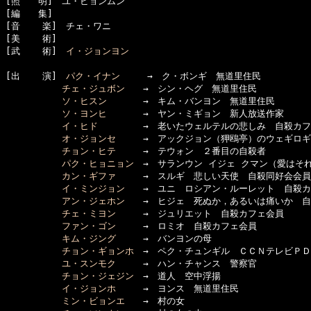
[照　　明]　ユ・ビョンムン

[編　　集]　

[音    楽]　チェ・ワニ

[美    術]　

[武    術]　
イ・ジョンヨン
[出    演]　
パク・イナン
　　　→　ク・ボンギ　無道里住民

チェ・ジュボン
　　→　シン・ヘグ　無道里住民

ソ・ヒスン
　　　　→　キム・バンヨン　無道里住民

ソ・ヨンヒ
　　　　→　ヤン・ミギョン　新人放送作家

イ・ヒド
　　　　　→　老いたウェルテルの悲しみ　自殺カフ
オ・ジョンセ
　　　→　アックジョン（狎鴎亭）のウェギロギ
チョン・ヒテ
　　　→　テウォン　２番目の自殺者

パク・ヒョニョン
　→　サランウン イジェ クマン（愛はそ
カン・ギファ
　　　→　スルギ　悲しい天使　自殺同好会会員

イ・ミンジョン
　　→　ユニ　ロシアン・ルーレット　自殺カ
アン・ジェホン
　　→　ヒジェ　死ぬか，あるいは痛いか　自
チェ・ミヨン
　　　→　ジュリエット　自殺カフェ会員

ファン・ゴン
　　　→　ロミオ　自殺カフェ会員

キム・ジング
　　　→　バンヨンの母

チョン・ギョンホ
　→　ペク・チュンギル　ＣＣＮテレビＰＤ

ユ・スンモク
　　　→　ハン・チャンス　警察官

チョン・ジェジン
　→　道人　空中浮揚

イ・ジョンホ
　　　→　ヨンス　無道里住民

ミン・ビョンエ
　　→　村の女
