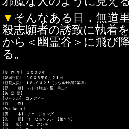
邪魔な人のように見え
▼
そんなある日，無道
殺志願者の誘致に執着
から＜幽霊谷＞に飛び
る。
[制 作 年]　２００６年

[韓国封切]　２００６年９月２１日

[観覧人員]　１８,９４２人（ソウル封切館基準）

[原    題]　ムド（無道）里　무도리

[英 語 題]　

[ジャンル]　コメディー

[原    作]　

[Producer]　

[脚    本]　チェ・ジョング

[監    督]　
イ・ヒョンソン
　[第１作]

[撮　　影]　チェ・スンギ
