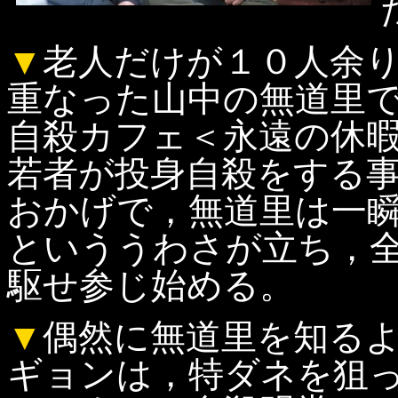
▼
老人だけが１０人余
重なった山中の無道里
自殺カフェ＜永遠の休
若者が投身自殺をする
おかげで，無道里は一
といううわさが立ち，
駆せ参じ始める。
▼
偶然に無道里を知る
ギョンは，特ダネを狙