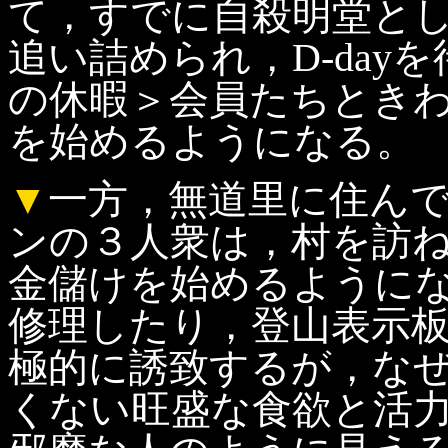
て，すでに自殺明堂と
追い詰められ，D-day
の休暇＞会員たちとき
を始めるようになる。
▼
一方，無道里に住ん
ンの３人衆は，村を訪
金儲けを始めるように
修理したり，登山表示
極的に誘致するが，な
くない旺盛な食欲と活