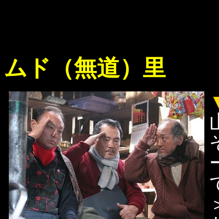
ムド（無道）里