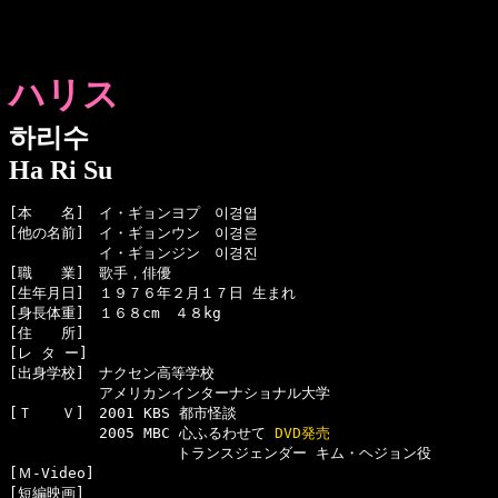
ハリス
하리수
Ha Ri Su
[本　　名]　イ・ギョンヨプ　이경엽

[他の名前]　イ・ギョンウン　이경은

  　　　　　イ・ギョンジン　이경진

[職　　業]　歌手，俳優

[生年月日]　１９７６年２月１７日 生まれ

[身長体重]　１６８cm　４８kg

[住　　所]　

[レ タ ー]　

[出身学校]　ナクセン高等学校

  　　　　　アメリカンインターナショナル大学

[Ｔ　　Ｖ]　2001 KBS 都市怪談

  　　　　　2005 MBC 心ふるわせて 
DVD発売
　　　　　　　　　　　 トランスジェンダー キム・ヘジョン役 

[Ｍ-Video]　

[短編映画]　
