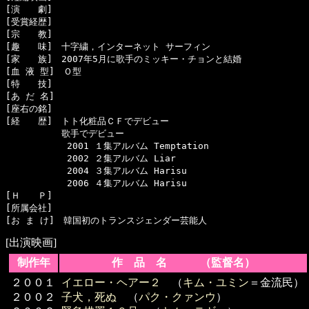
[演　　劇]　

[受賞経歴]　

[宗　　教]　

[趣　　味]　十字繍，インターネット サーフィン

[家　　族]　2007年5月に歌手のミッキー・チョンと結婚

[血 液 型]　Ｏ型

[特　　技]　

[あ だ 名]　

[座右の銘]　

[経　　歴]　トト化粧品ＣＦでデビュー

  　　　　　歌手でデビュー

  　　　　　 2001 １集アルバム Temptation

  　　　　　 2002 ２集アルバム Liar

  　　　　　 2004 ３集アルバム Harisu

  　　　　　 2006 ４集アルバム Harisu

[Ｈ　　Ｐ]

[所属会社]　

[出演映画]
制作年
作 品 名 （監督名）
２００１
イエロー・ヘアー２
（
キム・ユミン
＝金流民）
２００２
子犬，死ぬ
（
パク・クァンウ
）