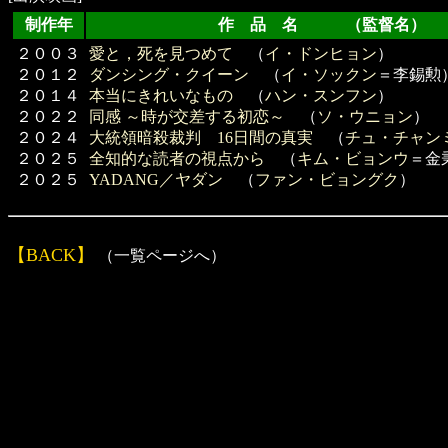
制作年
作 品 名 （監督名）
２００３
愛と，死を見つめて
（
イ・ドンヒョン
）
２０１２
ダンシング・クイーン
（
イ・ソックン
＝李錫勲
２０１４
本当にきれいなもの
（
ハン・スンフン
）
２０２２
同感 ～時が交差する初恋～
（
ソ・ウニョン
）
２０２４
大統領暗殺裁判 16日間の真実
（
チュ・チャン
２０２５
全知的な読者の視点から
（
キム・ビョンウ
＝金
２０２５
YADANG／ヤダン
（
ファン・ビョングク
）
【BACK】
（一覧ページへ）