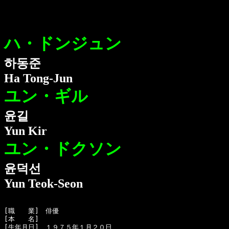
ハ・ドンジュン
하동준
Ha Tong-Jun
ユン・ギル
윤길
Yun Kir
ユン・ドクソン
윤덕선
Yun Teok-Seon
[職　　業]　俳優

[本　　名]　

[生年月日]　１９７５年１月２０日
