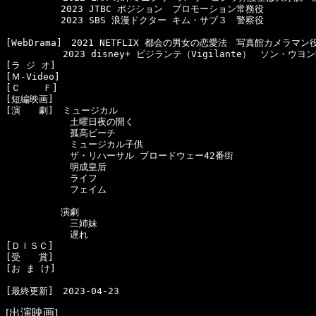
　　　　　　2023 JTBC ポジション　プロモーション常務役

　　　　　　2023 SBS 浪漫ドクター キム・サブ３　警察役

[WebDrama]　2021 NETFLIX 都会の男女の恋愛法　写真館カメラマン役
  　　　　　2023 disney+ ビジランテ（Vigilante）　ソン・ウヨン
[ラ ジ オ]　

[Ｍ-Video]　

[Ｃ    Ｆ]　

[短編映画]　

[演　　劇]　ミュージカル

　　　　　　　土曜日夜の開く

　　　　　　　孤高ビーチ

　　　　　　　ミュージカル子供

　　　　　　　ザ・リハーサル ブロードウェー42番街

　　　　　　　明成皇后

　　　　　　　ライフ

　　　　　　　フェイム

　　　　　　演劇

　　　　　　　三姉妹

　　　　　　　遅れ

[ＤＩＳＣ]　

[受　　賞]　

[お ま け]　

[出演映画]