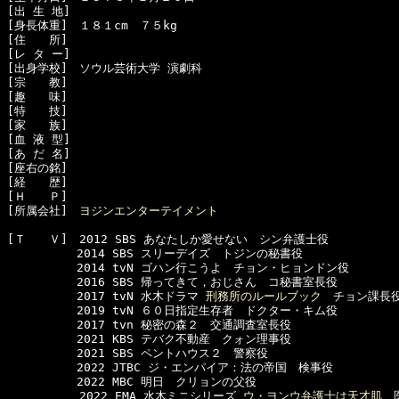
[出 生 地]　

[身長体重]　１８１cm　７５kg

[住　　所]　

[レ タ ー]　

[出身学校]　ソウル芸術大学 演劇科

[宗　　教]　

[趣　　味]　

[特　　技]　

[家　　族]　

[血 液 型]　

[あ だ 名]　

[座右の銘]　

[経　　歴]　

[Ｈ　　Ｐ]　

[所属会社]　
ヨジンエンターテイメント
[Ｔ　　Ｖ]　2012 SBS あなたしか愛せない　シン弁護士役

　　　　　　2014 SBS スリーデイズ　トジンの秘書役

　　　　　　2014 tvN ゴハン行こうよ　チョン・ヒョンドン役

　　　　　　2016 SBS 帰ってきて，おじさん　コ秘書室長役

　　　　　　2017 tvN 水木ドラマ 
刑務所のルールブック
　チョン課長役
　　　　　　2019 tvN ６０日指定生存者　ドクター・キム役

　　　　　　2017 tvn 秘密の森２　交通調査室長役

　　　　　　2021 KBS テバク不動産　クォン理事役

　　　　　　2021 SBS ペントハウス２　警察役

　　　　　　2022 JTBC ジ・エンパイア：法の帝国　検事役

　　　　　　2022 MBC 明日　クリョンの父役

  　　　　　2022 EMA 水木ミニシリーズ 
ウ・ヨンウ弁護士は天才肌
　