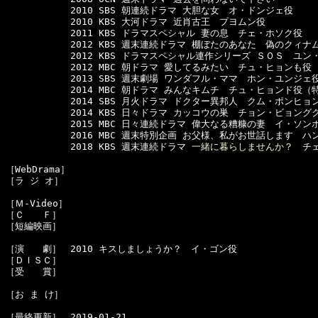
　　　　　　　2010 SBS 朝連続ドラマ 大胆な女　オ・ドンジェ役

　　　　　　　2010 KBS 大河ドラマ 近肖古王　プヨムン役

　　　　　　　2011 KBS ドラマスペシャル 妻の息　チェ・ホソク役

　　　　　　　2012 KBS 週末連続ドラマ 棚ぼたのあなた　偽のクィナ
　　　　　　　2012 KBS ドラマスペシャル連作シリーズ ＳＯＳ　ユン・
　　　　　　　2012 MBC 朝ドラマ 愛してるみたい　チュ・ヒョンも役

　　　　　　　2013 SBS 週末劇場 ワンダフル・ママ　ホン・ユンジェ役
　　　　　　　2014 MBC 朝ドラマ みんなキムチ　チュ・ヒョンド役（特
　　　　　　　2014 SBS 月火ドラマ ドクター異邦人　クム・ポンヒョン
　　　　　　　2014 KBS 日々ドラマ カッコウの巣　チョン・ビョングク
　　　　　　　2015 MBC 日々連続ドラマ 偉大なる糟糠の妻　イ・ソンホ
　　　　　　　2016 MBC 週末特別企画 お父様、私がお世話します　ハ
　　　　　　　2018 KBS 週末連続ドラマ 
一緒に暮らしませんか？
　チ
［WebDrama］　

［ラ ジ オ］　

［Ｍ-Video］　

［Ｃ　　Ｆ］　

［短編映画］　

［演　　劇］　2010 キスしましょうか？　イ・ゴン役

［ＤＩＳＣ］　

［受　　賞］　

［お ま け］　
