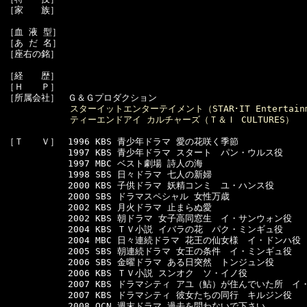
［家　　族］　

［血 液 型］　

［あ だ 名］　

［座右の銘］　

［経　　歴］　

［Ｈ　　Ｐ］　

［所属会社］　Ｇ＆Ｇプロダクション

スターイットエンターテイメント（STAR･IT Entertain
ティーエンドアイ カルチャーズ（Ｔ＆Ｉ CULTURES）
［Ｔ　　Ｖ］　1996 KBS 青少年ドラマ 愛の花咲く季節

　　　　　　　1997 KBS 青少年ドラマ スタート　パン・ウルス役

　　　　　　　1997 MBC ベスト劇場 詩人の海

　　　　　　　1998 SBS 日々ドラマ 七人の新婦

　　　　　　　2000 KBS 子供ドラマ 妖精コンミ　ユ・ハンス役

　　　　　　　2000 SBS ドラマスペシャル 女性万歳

　　　　　　　2002 KBS 月火ドラマ 止まらぬ愛

　　　　　　　2002 KBS 朝ドラマ 女子高同窓生　イ・サンウォン役

　　　　　　　2004 KBS ＴＶ小説 イバラの花　パク・ミンギュ役

　　　　　　　2004 MBC 日々連続ドラマ 花王の仙女様　イ・ドンハ役

　　　　　　　2005 SBS 朝連続ドラマ 女王の条件　イ・ミンギュ役

　　　　　　　2006 SBS 金曜ドラマ ある日突然　トンジュン役

　　　　　　　2006 KBS ＴＶ小説 スンオク　ソ・イノ役

　　　　　　　2007 KBS ドラマシティ アユ（鮎）が住んでいた所　イ・
　　　　　　　2007 KBS ドラマシティ 彼女たちの同行　キルジン役

　　　　　　　2008 OCN 週末ドラマ 過去を問わないで下さい
