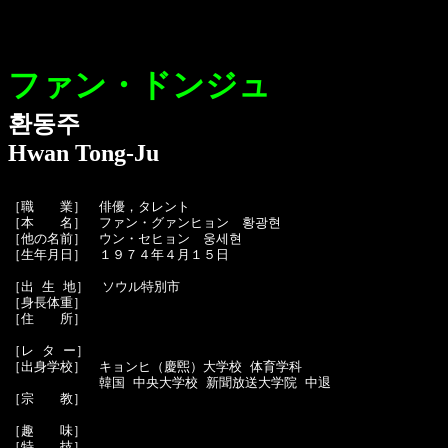
ファン・ドンジュ
환동주
Hwan Tong-Ju
［職　　業］　俳優，タレント

［本　　名］　ファン・グァンヒョン　황광현

［他の名前］　ウン・セヒョン　웅세현

［生年月日］　１９７４年４月１５日

［出 生 地］　ソウル特別市

［身長体重］　

［住　　所］　

［レ タ ー］　

［出身学校］　キョンヒ（慶煕）大学校 体育学科

　　　　　　　韓国 中央大学校 新聞放送大学院 中退

［宗　　教］　

［趣　　味］　

［特　　技］　
