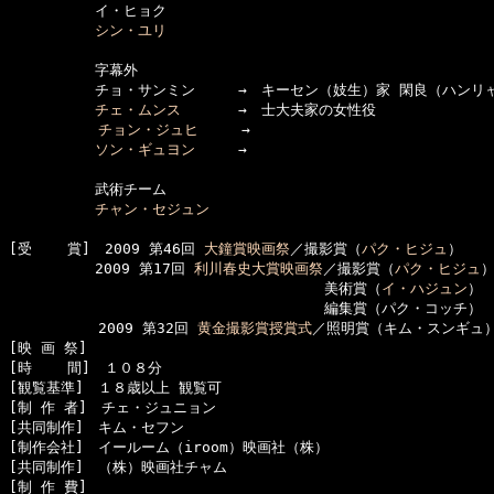
　　　　　　イ・ヒョク

シン・ユリ
　　　　　　字幕外

　　　　　　チョ・サンミン　　　→　キーセン（妓生）家 閑良（ハンリャ
チェ・ムンス
　　　　→　士大夫家の女性役

チョン・ジュヒ
　　　→ 

ソン・ギュヨン
　　　→　

　　　　　　武術チーム

チャン・セジュン
[受    賞]　2009 第46回 
大鐘賞映画祭
／撮影賞（
パク・ヒジュ
）

　　　　　　2009 第17回 
利川春史大賞映画祭
／撮影賞（
パク・ヒジュ
）
　　　　　　　　　　　　　　　　　　　　　　美術賞（
イ・ハジュン
）

　　　　　　　　　　　　　　　　　　　　　　編集賞（パク・コッチ）

  　　　　　2009 第32回 
黄金撮影賞授賞式
／照明賞（キム・スンギュ）
[映 画 祭]　

[時    間]　１０８分

[観覧基準]　１８歳以上 観覧可　　

[制 作 者]　チェ・ジュニョン

[共同制作]　キム・セフン

[制作会社]　イールーム（iroom）映画社（株）

[共同制作]　（株）映画社チャム

[制 作 費]　
