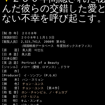
んだ彼らの交錯した愛
ない不幸を呼び起こす
[制 作 年]　２００８年

[韓国封切]　２００８年１１月１３日

[観覧人員]　2,323,741人　2008年 第８位

　　　　　　（韓国映画データベース　年度別ボックスオフィス）

[原    題]　美人図　미인도

[日 本 題]　美人図

[日本公開]　

[英 語 題]　Portrait of a Beauty

[ジャンル]　メロー（愛情，ロマンス），ドラマ

[原    作]　

[Producer]　イ・ソンフン (P.G.K)

[脚    本]　ハン・スリョン

[脚    色]　
チョン・ユンス
[監    督]　
チョン・ユンス
　[第４作]

[助 監 督]　
ホン・チャンピョ
、
ノ・ギュヨプ
[撮　　影]　
パク・ヒジュ
[照　　明]　キム・スンギュ

[編　　集]　パク・コッチ
