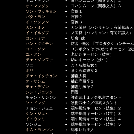
　　　　　　キム・テラン　　　　→　ヨハンムニン（閭巷文人）２

オ・マンソク
　　　　→　ヨハンムニン（閭巷文人）３

ソン・ウッキョン
　　→　官僚１

パク・ヨン
　　　　　→　官僚２

イ・ソンフン
　　　　→　官僚３

カン・ミノ
　　　　　→　カン閑良（ハンリャン：有閑知識人）
イ・イルソプ
　　　　→　ノ閑良（ハンリャン：有閑知識人）

コン・ミナ
　　　　　→　坊舎 嫁

ハン・グクチン
　　　→　坊舎 僧侶　[プロダクションチーム]
コ・ユソン
　　　　　→　ユンボクをそそのかすキーセン（妓生
ユ・アン
　　　　　　→　老いたキーセン（妓生）

チェ・ソンファ
　　　→　幼いキーセン（妓生）

　　　　　　ソニ　　　　　　　　→　まくら絵妓女１

ポリ
　　　　　　　　→　まくら絵妓女２

チェ・イクチュン
　　→　捕盗大将

オ・サンム
　　　　　→　捕盗庁羅卒１

チェ・デソン
　　　　→　捕盗庁羅卒２

シン・ジェシク
　　　→　門番

　　　　　　チャン・サンジン　　→　護衛武士１／金弘道スタント

ソ・ドング
　　　　　→　護衛武士２／強武スタント

　　　　　　チョン・ジュニ　　　→　端午風情キーセン（妓生）２

シン・ジュヒ
　　　　→　端午風情キーセン（妓生）３

イ・ウンミ
　　　　　→　端午風情キーセン（妓生）４

　　　　　　ソンジュ　　　　　　→　端午風情キーセン（妓生）５

キム・ヨンウン
　　　→　緋緞店店主人
