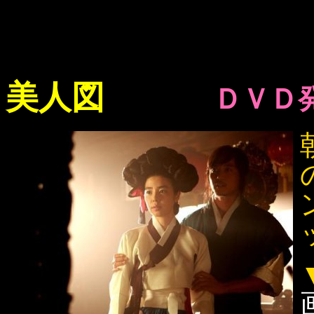
美人図
ＤＶＤ