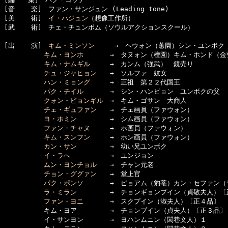
[音    楽]　ファン・サンジュン (Leading tone)

[美    術]　
イ・ハジュン
（想像工作所）

[武    術]　チェ・チュンボム（ソウルアクションスクール）

[出    演]　
キム・ミンソン
　　　→　ヘウォン（蕙園）シン・ユンボク（
キム・ヨンホ
　　　　→　タヌォン（檀園）キム・ホンド（金弘
キム・ナムギル
　　　→　カンム（強武）　鏡売り

チュ・ジャヒョン
　　→　ソルファ　妓女

ハン・ミョング
　　　→　正祖　第２２代国王

パク・チイル
　　　　→　シン・ハンピョン　ユンボクの父

クォン・ビョンギル
　→　キム・ゴサン　大商人

チェ・ギュファン
　　→　チェ画員（ファウォン）

ヨ・ホミン
　　　　　→　シム画員（ファウォン）

ファン・チャヌ
　　　→　ホ画員（ファウォン）

キム・スンフン
　　　→　ホン画員（ファウォン）

カン・サン
　　　　　→　幼い兄ユンボク

イ・ラへ
　　　　　　→　ユンジョン

ムン・ヨンチョル
　　→　チャン元老

チョン・ググァン
　　→　堂上官

パク・ポンソ
　　　　→　ピョアム（豹菴）カン・セファン（
ラ・ミラン
　　　　　→　チョンギョンプイン（貞敬夫人）〔正
ファン・ヨニ
　　　　→　スクプイン（淑夫人）〔正４品〕

　　　　　　キム・ヨア　　　　　→　チョンプイン（貞夫人）〔正３品〕

　　　　　　イ・サンヨン　　　　→　ヨハンムニン（閭巷文人）１
