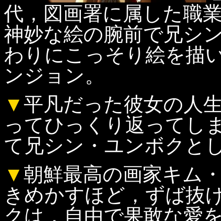
代，図画署に属した職
神妙な絵の腕前で兄シ
わりにこっそり絵を描
ンジョン。
▼
平凡だった彼女の人
ってひっくり返ってし
て兄シン・ユンボクと
▼
朝鮮最高の画家キム
きめかすほど，ずば抜
クは，自由で果敢な愛