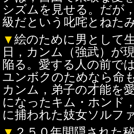
シズムを見せる。だが
級だという叱咤とねた
▼
絵のために男として
日，カンム（強武）が
陥る。愛する人の前で
ユンボクのためなら命
カンム，弟子の才能を
になったキム・ホンド
に捕われた妓女ソルフ
▼
２５０年間隠された