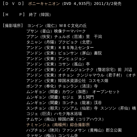
[Ｄ Ｖ Ｄ]　
ポニーキャニオン
（DVD 4,935円）2011/3/2発売

[Ｈ    Ｐ]　終了（韓国）

[撮影場所]　ヨンイン（龍仁）ＭＢＣ文化の丘

　　　　　　プサン（釜山）映像テーマパーク

　　　　　　プアン（扶安）チュルポ（茁浦）里　干潟

　　　　　　タニャン（丹陽）プクピョク（北壁）

　　　　　　アンドン（安東）ＫＢＳ海上センター

　　　　　　アンドン（安東）ピョンサン（屏山）書院

　　　　　　アンドン（安東）アンヒュジョン

　　　　　　アンドン（安東）コサン（孤山）亭

　　　　　　アンドン（安東）ノンアムジョンテク（聾岩宗宅）前 川辺

　　　　　　アンドン（安東）オチョン クンジャマウル（君子村）（オチョ
　　　　　　アンドン（安東）韓国水資源公社 コスモス畑

　　　　　　ポンファ（奉化）チョンラン（清涼）寺

　　　　　　ムンギョン（聞慶）カウン（加恩） オープンセット

　　　　　　ムンギョン（聞慶）セジェ　第１関門

　　　　　　ムンギョン（聞慶）ヨンチュ（龍湫）渓谷

　　　　　　スンチョン（順天）ソンアム（仙岩）寺 スンソン（昇仙）橋

　　　　　　コジェ（巨済）ハモク海水浴場

　　　　　　ナムサン（南山）韓国の家（コリアハウス）

ナミャンジュ（南楊州）綜合撮影所
　　　　　　ハプチョン（陜川）ファンメサン（黄梅山）郡立公園

　　　　　　クァサン（槐山）コンリム寺
