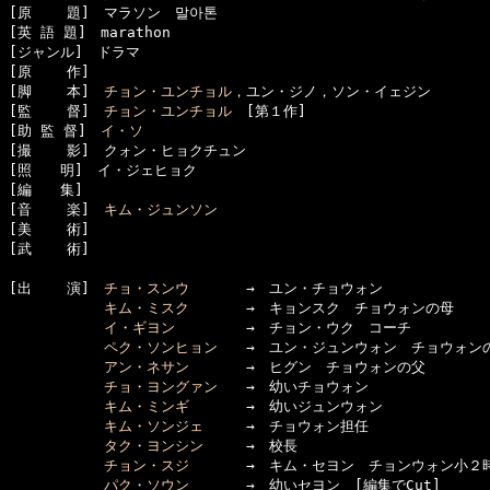
[原    題]　マラソン　말아톤

[英 語 題]　marathon

[ジャンル]　ドラマ

[原    作]　

[脚    本]　
チョン・ユンチョル
，ユン・ジノ，ソン・イェジン

[監    督]　
チョン・ユンチョル
　[第１作]

[助 監 督]　
イ・ソ
[撮    影]　クォン・ヒョクチュン

[照　　明]　イ・ジェヒョク

[編　　集]　

[音    楽]　
キム・ジュンソン
[美    術]　

[武    術]　

[出    演]　
チョ・スンウ
　　　　→　ユン・チョウォン

キム・ミスク
　　　　→　キョンスク　チョウォンの母

イ・ギヨン
　　　　　→　チョン・ウク　コーチ

ペク・ソンヒョン
　　→　ユン・ジュンウォン　チョウォンの
アン・ネサン
　　　　→　ヒグン　チョウォンの父

チョ・ヨングァン
　　→　幼いチョウォン

キム・ミンギ
　　　　→　幼いジュンウォン

キム・ソンジェ
　　　→　チョウォン担任

タク・ヨンシン
　　　→　校長　

チョン・スジ
　　　　→　キム・セヨン　チョンウォン小２時代
パク・ソウン
　　　　→　幼いセヨン　[編集でCut]
