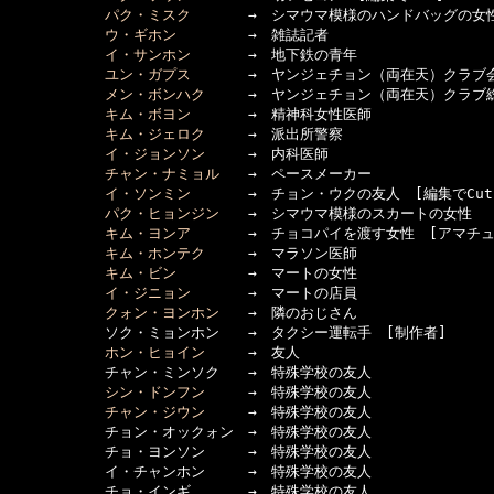
パク・ミスク
　　　　→　シマウマ模様のハンドバッグの女性
ウ・ギホン
　　　　　→　雑誌記者

イ・サンホン
　　　　→　地下鉄の青年

ユン・ガプス
　　　　→　ヤンジェチョン（両在天）クラブ会
メン・ボンハク
　　　→　ヤンジェチョン（両在天）クラブ総
キム・ボヨン
　　　　→　精神科女性医師

キム・ジェロク
　　　→　派出所警察

イ・ジョンソン
　　　→　内科医師

チャン・ナミョル
　　→　ペースメーカー

イ・ソンミン
　　　　→　チョン・ウクの友人　[編集でCut]
パク・ヒョンジン
　　→　シマウマ模様のスカートの女性

キム・ヨンア
　　　　→　チョコパイを渡す女性　[アマチュア
キム・ホンテク
　　　→　マラソン医師

キム・ビン
　　　　　→　マートの女性

イ・ジニョン
　　　　→　マートの店員

クォン・ヨンホン
　　→　隣のおじさん

      　　　ソク・ミョンホン　　→　タクシー運転手　[制作者]

ホン・ヒョイン
　　　→　友人

      　　　チャン・ミンソク　　→　特殊学校の友人

シン・ドンフン
　　　→　特殊学校の友人

チャン・ジウン
　　　→　特殊学校の友人

      　　　チョン・オックォン　→　特殊学校の友人

      　　　チョ・ヨンソン　　　→　特殊学校の友人

      　　　イ・チャンホン　　　→　特殊学校の友人

      　　　チョ・インギ　　　　→　特殊学校の友人
