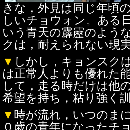
きな，外見は同じ年頃
しいチョウォン。ある
いう青天の霹靂のよう
クは，耐えられない現
▼
しかし，キョンスク
は正常人よりも優れた
して，走る時だけは他
希望を持ち，粘り強く
▼
時が流れ，いつのま
０歳の青年になったチ