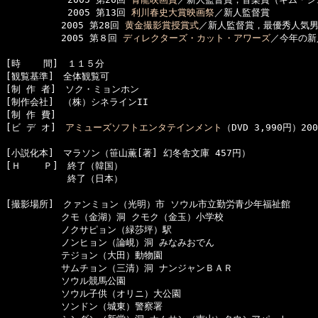
      　　　2005 第13回 
利川春史大賞映画祭
／新人監督賞

　　　　　　2005 第28回 
黄金撮影賞授賞式
／新人監督賞，最優秀人気
　　　　　　2005 第８回 
ディレクターズ・カット・アワーズ
／今年の新
[時    間]　１１５分

[観覧基準]　全体観覧可　

[制 作 者]　ソク・ミョンホン

[制作会社]　（株）シネラインII 

[制 作 費]　

[ビ デ オ]　
アミューズソフトエンタテインメント
（DVD 3,990円）200
[小説化本]　マラソン（笹山薫[著] 幻冬舎文庫 457円）

[Ｈ    Ｐ]　終了（韓国）

      　　　終了（日本）

[撮影場所]　クァンミョン（光明）市 ソウル市立勤労青少年福祉館

　　　　　　クモ（金湖）洞 クモク（金玉）小学校

　　　　　　ノクサピョン（緑莎坪）駅

　　　　　　ノンヒョン（論峴）洞 みなみおでん

　　　　　　テジョン（大田）動物園

　　　　　　サムチョン（三清）洞 ナンジャンＢＡＲ

　　　　　　ソウル競馬公園

　　　　　　ソウル子供（オリニ）大公園

　　　　　　ソンドン（城東）警察署
