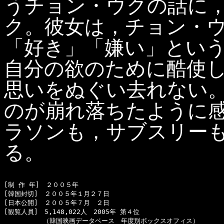
うチョン・ウクの話に
ク。彼女は，チョン・
「好き」「嫌い」とい
自分の欲のために酷使
思いをぬぐい去れない
のが崩れ落ちたように
ラソンも，サブスリー
る。
[制 作 年]　２００５年

[韓国封切]　２００５年１月２７日

[日本公開]　２００５年７月　２日

[観覧人員]　5,148,022人　2005年 第４位

　　　　　　（韓国映画データベース　年度別ボックスオフィス）
