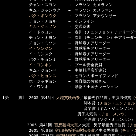
      　　　チャン・スヨン　　　→　マラソン カメラマン

      　　　キム・ジャンウク　　→　マラソン カメラマン

パク・ポンウク
　　　→　マラソン アナウンサー

      　　　チョン・チョル　　　→　インライン

キム・ジュノン
　　　→　交通巡査

      　　　イ・ドゥヨン　　　　→　春川（チュンチョン）チアリーダー
      　　　チョン・ミヨン　　　→　春川（チュンチョン）チアリーダー
      　　　チョン・ミソン　　　→　野球場チアリーダー

イ・ソンジン
　　　　→　野球場チアリーダー

      　　　イ・ミンスク　　　　→　野球場チアリーダー

      　　　パク・チョンミ　　　→　野球場チアリーダー

イ・ヨンホン
　　　　→　プール安全要員

      　　　キム・ジョンベ　　　→　中華料理店配達部

パク・ヒョンス
　　　→　セヨンのボーイフレンド

      　　　ホ・ジャギョン　　　→　美容院のお姉さん

      　　　イ・ワンホ　　　　　→　動物の王国ナレーション

[受    賞]　2005 第45回 
大鐘賞映画祭
／最優秀作品賞，主演男優賞（
      　　　     　  　 　　　　　　　脚本賞（
チョン・ユンチョル
      　　　     　  　 　　　　　　　音楽賞（キム・ジュンソン）
　　　　　　　　　　　　　　　　　　　男子人気賞（
チョ・スンウ
）

      　　　     　  　 　　　　　　　企画賞（ソク・ミョンホン） 
  　　　　　2005 第41回 
百想芸術大賞
／大賞，男子最優秀演技賞（
チ
      　　　2005 第６回 
釜山映画評論家協会賞
／主演男優賞（
チョ・
      　　　2005 第26回 
青龍映画賞
／新人監督賞，音楽賞（キム・ジ