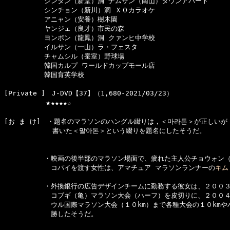
　　　　　　シンダン（新堂）洞 ナムサン（南山）タウンアパート

　　　　　　シンチョン（新川）洞 ＸＯカラオケ

　　　　　　アニャン（安養）樹木園

　　　　　　ヤンジェ（良才）市民の森

　　　　　　ヨンボン（龍鳳）洞 クァンヒ中学校

　　　　　　イルサン（一山）ラ・フェスタ

　　　　　　チャムシル（蚕室）野球場

　　　　　　韓国カルプ ワールドカップモール店

　　　　　　韓国育英学校

[Private ]　J-DVD【37】（1,680-2021/03/23）

★
★★★★☆

[お ま け]　・題名のマラソンのハングル綴りは，＜마라톤＞が正しいが
  　　　　　　書いた＜말아톤＞という綴りを題名にしたそうだ。

　　　　　　・映画の後半部のマラソン場面で、疲れた主人公チョウォン
　　　　　　　コパイを渡す女性は、アマチュア マラソンランナーの
キム
　　　　　　・外換銀行の広告デザインチームに勤務する彼女は、２００３
　　　　　　　コブギ（亀）マラソン大会（ハーフ）を皮切りに、２００４
　　　　　　　ウル国際マラソン大会（１０km）まで各種大会の１０kmや
　　　　　　　勝したそうだ。
