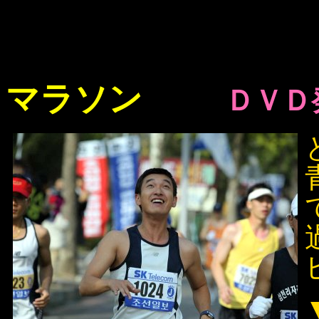
マラソン
ＤＶＤ