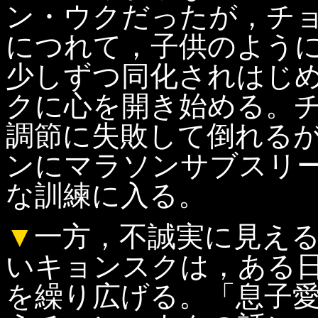
ン・ウクだったが，チ
につれて，子供のよう
少しずつ同化されはじ
クに心を開き始める。
調節に失敗して倒れる
ンにマラソンサブスリ
な訓練に入る。
▼
一方，不誠実に見え
いキョンスクは，ある
を繰り広げる。「息子