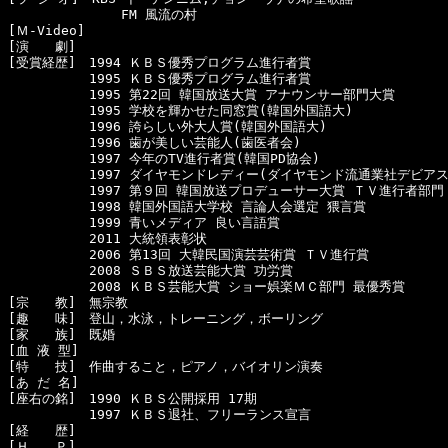
  　　　　　    FM 風流の村

[Ｍ-Video]　

[演　　劇]　

[受賞経歴]　1994 ＫＢＳ優秀プログラム進行者賞

  　　　　　1995 ＫＢＳ優秀プログラム進行者賞

  　　　　　1995 第22回 韓国放送大賞 アナウンサー部門大賞

  　　　　　1995 学校を輝かせた同窓賞(韓国外国語大)

  　　　　　1996 誇らしい外大人賞(韓国外国語大)

  　　　　　1996 歯が美しい芸能人(歯医者会)

  　　　　　1997 今年のTV進行者賞(韓国PD協会)

  　　　　　1997 ダイヤモンドレディー(ダイヤモンド流通業社デビアス)
  　　　　　1997 第９回 韓国放送プロデューサー大賞 ＴＶ進行者部門
  　　　　　1998 韓国外国語大学校 言論人会選定 猥言賞

  　　　　　1999 青いメディア 良い言語賞

  　　　　　2011 大統領表彰状

  　　　　　2006 第13回 大韓民国演芸芸術賞 ＴＶ進行賞

  　　　　　2008 ＳＢＳ放送芸能大賞 功労賞

  　　　　　2008 ＫＢＳ芸能大賞 ショー娯楽ＭＣ部門 最優秀賞

[宗　　教]　無宗教

[趣　　味]　登山，水泳，トレーニング，ボーリング

[家　　族]　既婚

[血 液 型]　

[特　　技]　作曲すること，ピアノ，バイオリン演奏

[あ だ 名]　

[座右の銘]　1990 ＫＢＳ公開採用 17期

  　　　　　1997 ＫＢＳ退社、フリーランス宣言

[経　　歴]　

[Ｈ　　Ｐ]
