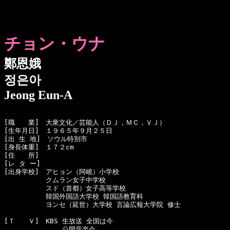
チョン・ウナ
鄭恩娥
정은아
Jeong Eun-A
[職　　業]　大衆文化／芸能人（ＤＪ，ＭＣ，ＶＪ）

[生年月日]　１９６５年９月２５日

[出 生 地]　ソウル特別市

[身長体重]　１７２cm

[住　　所]　

[レ タ ー]　

[出身学校]　アヒョン（阿峴）小学校

  　　　　　クムラン女子中学校

  　　　　　スド（首都）女子高等学校

  　　　　　韓国外国語大学校 韓国語教育科

  　　　　　ヨンセ（延世）大学校 言論広報大学院 修士

[Ｔ　　Ｖ]　KBS 生放送 全国は今

  　　　　　    公開音楽会
