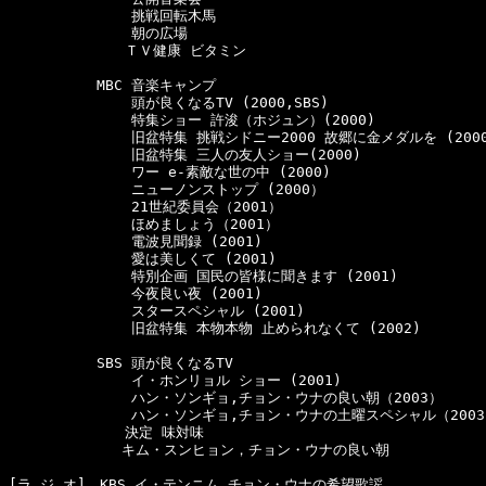
  　　　　　    挑戦回転木馬

  　　　　　    朝の広場

  　　　　　　　ＴＶ健康 ビタミン

  　　　　　MBC 音楽キャンプ

  　　　　　    頭が良くなるTV (2000,SBS)

  　　　　　    特集ショー 許浚（ホジュン）(2000)

  　　　　　    旧盆特集 挑戦シドニー2000 故郷に金メダルを (2000
  　　　　　    旧盆特集 三人の友人ショー(2000)

  　　　　　    ワー e-素敵な世の中 (2000)

  　　　　　    ニューノンストップ (2000）

  　　　　　    21世紀委員会（2001）

  　　　　　    ほめましょう（2001）

  　　　　　    電波見聞録 (2001)

  　　　　　    愛は美しくて (2001)

  　　　　　    特別企画 国民の皆様に聞きます (2001)

  　　　　　    今夜良い夜 (2001)

  　　　　　    スタースペシャル (2001)

  　　　　　    旧盆特集 本物本物 止められなくて (2002)

  　　　　　SBS 頭が良くなるTV

  　　　　　    イ・ホンリョル ショー (2001)

  　　　　　    ハン・ソンギョ,チョン・ウナの良い朝（2003）

  　　　　　    ハン・ソンギョ,チョン・ウナの土曜スペシャル（2003
  　　　　　　　決定 味対味

　　　　　　　　キム・スンヒョン，チョン・ウナの良い朝

[ラ ジ オ]　KBS イ・テンニム,チョン・ウナの希望歌謡
