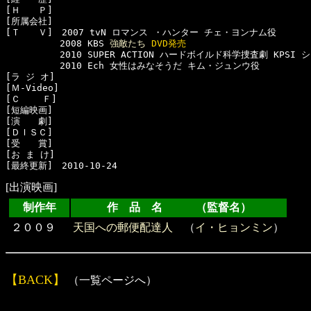
[Ｈ　　Ｐ]　

[所属会社]　

[Ｔ　　Ｖ]　2007 tvN ロマンス ・ハンター チェ・ヨンナム役

　　　　　　2008 KBS 
強敵たち
DVD発売
　　　　　　2010 SUPER ACTION ハードボイルド科学捜査劇 KPSI
　　　　　　2010 Ech 女性はみなそうだ キム・ジュンウ役

[ラ ジ オ]　

[Ｍ-Video]　

[Ｃ    Ｆ]　

[短編映画]　

[演　　劇]　

[ＤＩＳＣ]　

[受　　賞]　

[お ま け]　

[出演映画]
制作年
作 品 名 （監督名）
２００９
天国への郵便配達人
（
イ・ヒョンミン
）
【BACK】
（一覧ページへ）