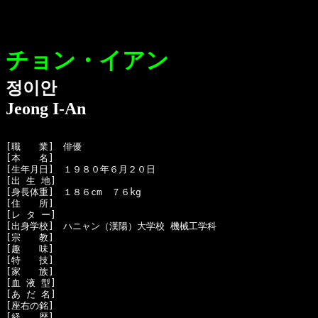
チョン・イアン
정이안
Jeong I-An
[職　　業]　俳優

[本　　名]　

[生年月日]　１９８０年６月２０日 

[出 生 地]　

[身長体重]　１８６cm　７６kg

[住　　所]　

[レ タ ー]　

[出身学校]　ハニャン（漢陽）大学校 機械工学科

[宗　　教]　

[趣　　味]　

[特　　技]　

[家　　族]　

[血 液 型]　

[あ だ 名]　

[座右の銘]　

[経　　歴]　
