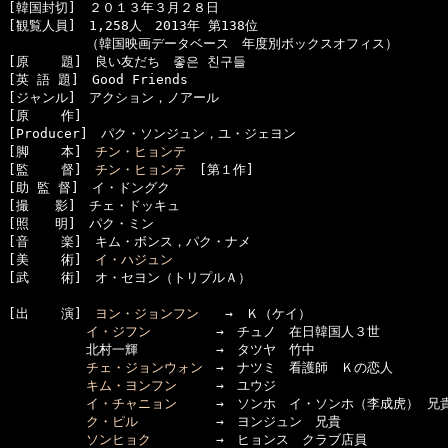
[韓国封切]　２０１３年３月２８日

[観覧人員]　1,258人　2013年 第138位

　　　　　　（韓国映画データベース　年度別ボックスオフィス）

[原    題]　良い友だち　좋은 친구들

[英 語 題]　Good Friends

[ジャンル]　アクション，ノアール

[原    作]　

[Producer]　パク・ソンジュン，ユ・ジェヨン

[脚    本]　
チン・ヒョンテ
[監    督]　
チン・ヒョンテ
　[第１作]

[助 監 督]　イ・ドングク

[撮　　影]　チェ・ドッキュ

[照　　明]　パク・ミン

[音    楽]　キム・ボンス，パク・ナメ

[美    術]　
イ・ハジュン
[武    術]　オ・セヨン（トリプルＡ）

[出    演]　
ヨン・ジョンフン
　　→　Ｋ（ケイ）

イ・ジフン
　　　　　→　チュノ　在日韓国人３世

　　　　　　北村一輝　　　　　　→　タツヤ　竹中

チェ・ジョンウォン
　→　ナツミ　看護師　Ｋの恋人

キム・ヨンフン
　　　→　ユウジ

イ・チャニョン
　　　→　ソンホ　イ・ソンホ（李成虎） 兄貴
ク・ピル
　　　　　　→　ヨンジュン　兄貴
ソンヒョク
　　　　　→　ヒョンス　クラブ店員
