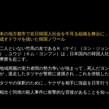
本の地方都市で在日韓国人社会を牛耳る組織を舞台に，
成すドラマを描いた韓国ノワール
二人といない竹馬の友であるＫ（ケイ）（
ヨン・ジョン
），ユウジ（
キム・ヨンフン
）は，日本国内の韓国人社
摩擦を起こす。
地域商圏の実力者間の勢力争いが強まって，死んだヨン
が，逃走したタツヤが警察に逮捕され，これを傍観した
タツヤの保釈のために，ヤクザを相手に強盗を日常行う
相次ぐ同僚の殺人事件に衝撃的な背後があることを知っ