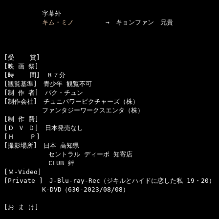
　　　　　　字幕外

キム・ミノ
　　　　　→　キョンファン　兄貴

[受    賞]　

[映 画 祭]　

[時    間]　８７分

[観覧基準]　青少年 観覧不可

[制 作 者]　パク・チュン

[制作会社]　チュニパワーピクチャーズ（株）

　　　　　　ファンタジーワークスエンタ（株）

[制 作 費]　

[Ｄ Ｖ Ｄ]　日本発売なし

[Ｈ    Ｐ]　

[撮影場所]　日本 高知県

　　　　　　　セントラル ディーボ 知寄店

　　　　　　　CLUB 絆

[Ｍ-Video]　

[Private ]　J-Blu-ray-Rec（ジキルとハイドに恋した私 19・20
[お ま け]　
