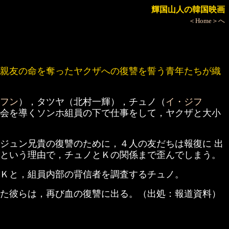
輝国山人の韓国映画
＜Home＞へ
親友の命を奪ったヤクザへの復讐を誓う青年たちが織
フン
），タツヤ（北村一輝），チュノ（
イ・ジフ
会を導くソンホ組員の下で仕事をして，ヤクザと大小
ジュン兄貴の復讐のために，４人の友だちは報復に 出
という理由で，チュノとＫの関係まで歪んでしまう。
Ｋと，組員内部の背信者を調査するチュノ。
た彼らは，再び血の復讐に出る。（出処：報道資料）