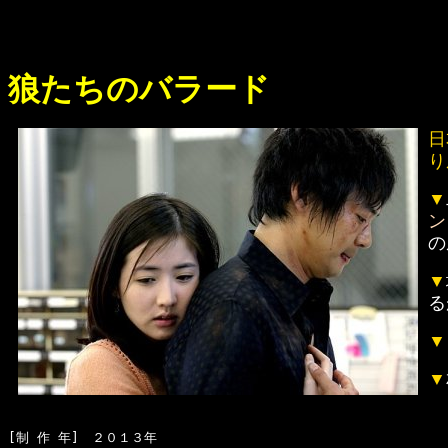
狼たちのバラード
日
り
▼
ン
の
▼
る
▼
▼
[制 作 年]　２０１３年
