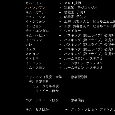
　　　　　　　キム・イノ　　　　　→　ＭＲＩ技師

ハ・ソンフン
　　　　→　写真師　テジスタジオ

　　　　　　　キム・ガユル　　　　→　幼稚園 子供１

　　　　　　　チョン・ソヌ　　　　→　幼稚園 子供２

　　　　　　　イ・シウォン　　　　→　工房 お客さん１　ピョルニム工房
　　　　　　　イ・ヒョン　　　　　→　工房 お客さん２　ピョルニム工房
　　　　　　　チョ・ユンダム　　　→　ウェイター

　　　　　　　キム・ヘビン　　　　→　バスキング（路上ライブ）公演チ
　　　　　　　イ・ジフン　　　　　→　バスキング（路上ライブ）公演チ
　　　　　　　ナレ　　　　　　　　→　バスキング（路上ライブ）公演チ
　　　　　　　イェジ　　　　　　　→　バスキング（路上ライブ）公演チ
　　　　　　　スヒョン　　　　　　→　バスキング（路上ライブ）公演チ
　　　　　　　イ・ミネ　　　　　　→　ルームサロン ホステス１

イ・ユジン
　　　　　→　ルームサロン ホステス２

　　　　　　　キム・スヨン　　　　→　ルームサロン ホステス３

　　　　　　　チャンアン（長安）大学　→　教会聖歌隊

　　　　　　　　実用音楽学科

　　　　　　　　　ミュージカル専攻

　　　　　　　　　　イ・イェニほか

　　　　　　　パク・チョンヨンほか　　→　教会信徒

　　　　　　　キム・セナほか　　　　　→　クォン・ソヒョン ファンクラ