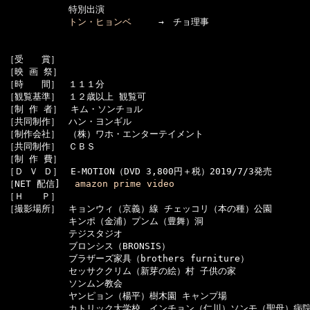
　　　　　　　特別出演

トン・ヒョンベ
　　　→　チョ理事

［受　　賞］　

［映 画 祭］　

［時　　間］　１１１分

［観覧基準］　１２歳以上 観覧可　　

［制 作 者］　キム・ソンチョル

［共同制作］　ハン・ヨンギル

［制作会社］　（株）ワホ・エンターテイメント

［共同制作］　ＣＢＳ

［制 作 費］　

［Ｄ Ｖ Ｄ］　E-MOTION（DVD 3,800円＋税）2019/7/3発売

［NET 配信]　 
amazon prime video
［Ｈ　　Ｐ］　

［撮影場所］　キョンウィ（京義）線 チェッコリ（本の種）公園

　　　　　　　キンポ（金浦）プンム（豊舞）洞

　　　　　　　テジスタジオ

　　　　　　　ブロンシス（BRONSIS）

　　　　　　　ブラザーズ家具（brothers furniture）

　　　　　　　セッサククリム（新芽の絵）村 子供の家

　　　　　　　ソンムン教会

　　　　　　　ヤンピョン（楊平）樹木園 キャンプ場

　　　　　　　カトリック大学校　インチョン（仁川）ソンモ（聖母）病院