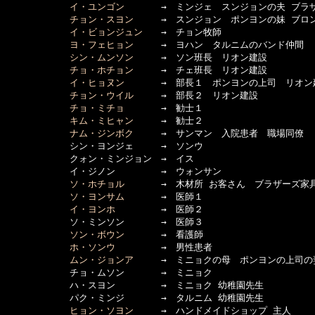
イ・ユンゴン
　　　　→　ミンジェ　スンジョンの夫 ブラザ
チョン・スヨン
　　　→　スンジョン　ポンヨンの妹 ブロン
イ・ビョンジュン
　　→　チョン牧師

ヨ・フェヒョン
　　　→　ヨハン　タルニムのバンド仲間

シン・ムンソン
　　　→　ソン班長　リオン建設

チョ・ホチョン
　　　→　チェ班長　リオン建設

イ・ヒョヌン
　　　　→　部長１　ポンヨンの上司　リオン建
チョン・ウイル
　　　→　部長２　リオン建設

チョ・ミチョ
　　　　→　勧士１

キム・ミヒャン
　　　→　勧士２

ナム・ジンボク
　　　→　サンマン　入院患者　職場同僚

　　　　　　　シン・ヨンジェ　　　→　ソンウ

　　　　　　　クォン・ミンジョン　→　イス

　　　　　　　イ・ジノン　　　　　→　ウォンサン

ソ・ホチョル
　　　　→　木材所 お客さん　ブラザーズ家具
ソ・ヨンサム
　　　　→　医師１

イ・ヨンホ
　　　　　→　医師２

　　　　　　　ソ・ミンソン　　　　→　医師３

ソン・ボウン
　　　　→　看護師

ホ・ソンウ
　　　　　→　男性患者

ムン・ジョンア
　　　→　ミニョクの母　ポンヨンの上司の妻
　　　　　　　チョ・ムソン　　　　→　ミニョク

　　　　　　　ハ・スヨン　　　　　→　ミニョク 幼稚園先生

　　　　　　　パク・ミンジ　　　　→　タルニム 幼稚園先生

ヒョン・ソヨン
　　　→　ハンドメイドショップ 主人
