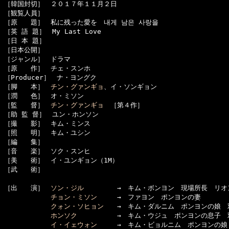
［韓国封切］　２０１７年１１月２日

［観覧人員］　

［原　　題］　私に残った愛を　내게 남은 사랑을

［英 語 題］　My Last Love

［日 本 題］　

［日本公開］　

［ジャンル］　ドラマ

［原　　作］　チェ・スンホ

［Producer］　ナ・ヨングク

［脚　　本］　
チン・グァンギョ
、イ・ソンギョン

［潤　　色］　オ・ミソン

［監　　督］　
チン・グァンギョ
　［第４作］

［助 監 督］　ユン・ホンソン

［撮　　影］　キム・ミンス

［照　　明］　キム・ユシン

［編　　集］　

［音　　楽］　ソク・スンヒ

［美　　術］　イ・ユンギョン（1M）

［武　　術］　

［出　　演］　
ソン・ジル
　　　　　→　キム・ボンヨン　現場所長　リオン
チョン・ミソン
　　　→　ファヨン　ポンヨンの妻

クォン・ソヒョン
　　→　キム・ダルニム　ポンヨンの娘　双
ホンソク
　　　　　　→　キム・ウジュ　ポンヨンの息子　双
イ・イェウォン
　　　→　キム・ビョルニム　ポンヨンの娘
