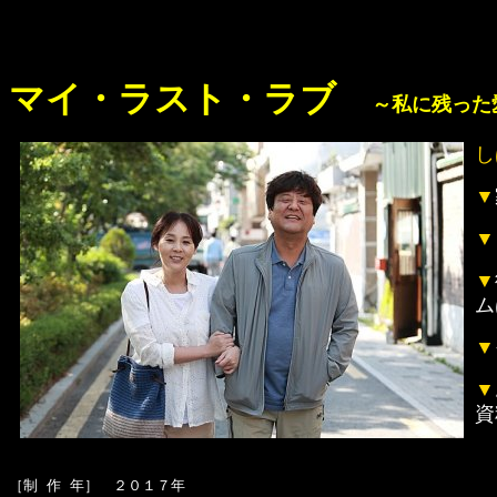
マイ・ラスト・ラブ
～私に残った
し
▼
▼
▼
ム
▼
▼
資
［制 作 年］　２０１７年
