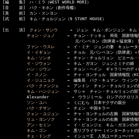
[編    集]　ハ・ミラ（WEST WORLD MORI）

[音    楽]　パク・キホン（創作母艦）

[美    術]　カン・スンヨン

[武    術]　キム・チョルジュン（9 STUNT HOUSE）

[出    演]　
クォン・サンウ
　　　→　ジュン　キム・ボンジュン　キム
チョン・ジュノ
　　　→　チョン・ドッキュ　局長　国家情報院
　　　　　　　　　　　　　　　　　　元パンペヨン（防牌鳶＝猛攻隊） 隊
ファン・ウスレ
　　　→　イ・ミナ　ジュンの妻　キュレータ
イ・イギョン
　　　　→　チョル　元パンペヨン（防牌鳶）＝猛
キム・ソンオ
　　　　→　チャン・チョルリョン　ピエール・チ
イ・ジウォン
　　　　→　キム・ガヨン　ジュンとミナの娘

ハン・ジウン
　　　　→　チョン・ヘイン　ギャラリーのディ
イ・スノン
　　　　　→　チャ・ヨンチュル　国家情報院（KCT
イ・ジュニョク
　　　→　編集長　パク・キュマン　ウィンウ
パク・クァンジェ
　　→　アントン　チャン・チョルリョンの部
キム・ハンジュン
　　→　サシャ　チャン・チョルリョンの部下
　　　　　　Alexander　　　　　 →　ウラジミール　ロシアのテロリス
ソン・ユハ
　　　　　→　くにむら　日本ヤクザの親分

パク・テサン
　　　　→　チェン　中国キラー

クォン・ユジュン
　　→　チャ・ヨンチュルの左腕　国家情報院
リュ・ヨンソク
　　　→　チャ・ヨンチュルの右腕　国家情報院（
アン・セミン
　　　　→　イ・ビョンジェ　キム・ガヨンのボ
キム・ゴン
　　　　　→　悪リプライヤー（インターネットの
チェ・ドング
　　　　→　イシュー王　人気ユーチューバー
