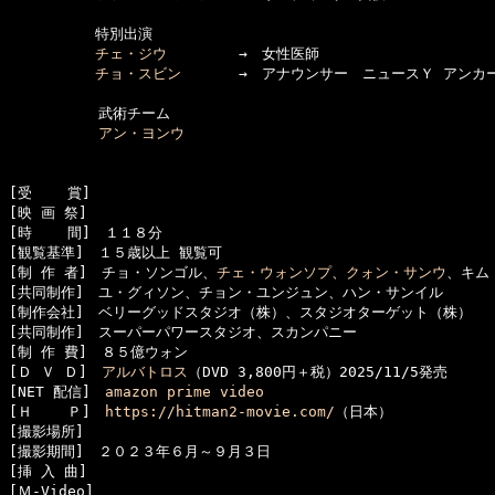
　　　　　　特別出演

チェ・ジウ
　　　　　→　女性医師

チョ・スビン
　　　　→　アナウンサー　ニュースＹ アンカー
  　　　　　武術チーム

アン・ヨンウ
[受    賞]　

[映 画 祭]　

[時    間]　１１８分

[観覧基準]　１５歳以上 観覧可　　

[制 作 者]　チョ・ソンゴル、
チェ・ウォンソプ
、
クォン・サンウ
、キム
[共同制作]　ユ・グィソン、チョン・ユンジュン、ハン・サンイル

[制作会社]　ベリーグッドスタジオ（株）、スタジオターゲット（株）

[共同制作]　スーパーパワースタジオ、スカンパニー

[制 作 費]　８５億ウォン

[Ｄ Ｖ Ｄ]　
アルバトロス
（DVD 3,800円＋税）2025/11/5発売

[NET 配信]　
amazon prime video
[Ｈ    Ｐ]　
https://hitman2-movie.com/
（日本）

[撮影場所]　

[撮影期間]　２０２３年６月～９月３日

[挿 入 曲]　

[Ｍ-Video]　
