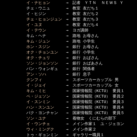
イ・ナヒョン
　　　　→　記者　ＹＴＮ  ＮＥＷＳ Ｙ

　　　　　　チェ・ウニュ　　　　→　教室 友だち１

　　　　　　イ・ヒジン　　　　　→　教室 友だち２

チェ・ヒョンジュン
　→　教室 友だち３

イ・ユヌ
　　　　　　→　教室 友だち４

イ・テウン
　　　　　→　ヨガ講師

　　　　　　キム・ヘナ　　　　　→　路地 お母さん

キム・ジュン
　　　　→　路地 小学生

ホン・スジン
　　　　→　銀行 お母さん

オク・チョンユン
　　→　銀行 小学生

オク・チュリ
　　　　→　銀行 おばさん

ソン・ジョンソン
　　→　銀行 おばあさん

　　　　　　パン・ウォンギュ　　→　銀行 関係者

アン・ソハ
　　　　　→　銀行 息子

クンフィ
　　　　　　→　スポーツカーカップル 男

イ・ジェイ
　　　　　→　スポーツカーカップル 女

キム・ミヒ
　　　　　→　国家情報院（KCTU） 要員１

ペ・ジェソン
　　　　→　国家情報院（KCTU） 要員２

イ・スンミン
　　　　→　国家情報院（KCTU） 要員３

ハン・スンユン
　　　→　国家情報院（KCTU） 要員４

　　　　　　パク・ヨンチャン　　→　国家情報院（KCTU） 要員５

ソン・ユナ
　　　　　→　着物女　くにむらの部下

イ・ウンチェ
　　　　→　メイン作家１　ユ・ジェヨン

ウィ・ミングク
　　　→　メイン作家２

　　　　　　トゥ・ギョンミン　　→　ギャラリー職員１
