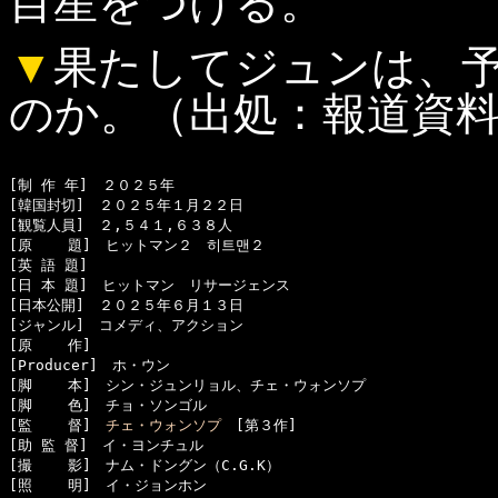
目星をつける。
▼
果たしてジュンは、
のか。（出処：報道資
[制 作 年]　２０２５年

[韓国封切]　２０２５年１月２２日

[観覧人員]　２,５４１,６３８人

[原    題]　ヒットマン２　히트맨２

[英 語 題]　

[日 本 題]　ヒットマン　リサージェンス

[日本公開]　２０２５年６月１３日

[ジャンル]　コメディ、アクション

[原    作]　

[Producer]　ホ・ウン

[脚    本]　シン・ジュンリョル、チェ・ウォンソプ

[脚    色]　チョ・ソンゴル

[監    督]　
チェ・ウォンソプ
　[第３作]

[助 監 督]　イ・ヨンチュル

[撮    影]　ナム・ドングン（C.G.K）

[照    明]　イ・ジョンホン
