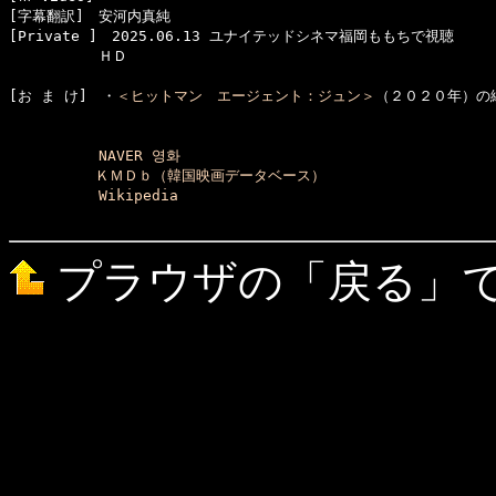
[字幕翻訳]　安河内真純

[Private ]　2025.06.13 ユナイテッドシネマ福岡ももちで視聴

[お ま け]　・
＜ヒットマン　エージェント：ジュン＞
（２０２０年）の続
NAVER 영화
ＫＭＤｂ（韓国映画データベース）
Wikipedia
プラウザの「戻る」