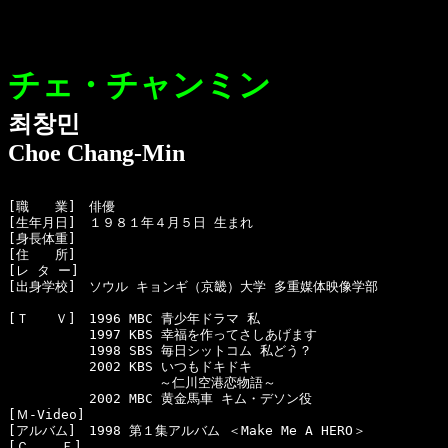
チェ・チャンミン
최창민
Choe Chang-Min
[職　　業]　俳優

[生年月日]　１９８１年４月５日 生まれ

[身長体重]　

[住　　所]　

[レ タ ー]　

[出身学校]　ソウル キョンギ（京畿）大学 多重媒体映像学部

[Ｔ　　Ｖ]　1996 MBC 青少年ドラマ 私

  　　　　　1997 KBS 幸福を作ってさしあげます

  　　　　　1998 SBS 毎日シットコム 私どう？

  　　　　　2002 KBS いつもドキドキ 

　　　　　　　　　　　 ～仁川空港恋物語～

  　　　　　2002 MBC 黄金馬車 キム・デソン役

[Ｍ-Video]　

[アルバム]　1998 第１集アルバム ＜Make Me A HERO＞

[Ｃ    Ｆ]　
