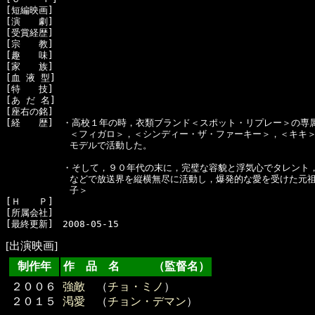
[短編映画]　

[演　　劇]　

[受賞経歴]　

[宗　　教]　

[趣　　味]　

[家　　族]　

[血 液 型]　

[特　　技]　

[あ だ 名]　

[座右の銘]　

[経　　歴]　・高校１年の時，衣類ブランド＜スポット・リプレー＞の専属
　　　　　　　＜フィガロ＞，＜シンディー・ザ・ファーキー＞，＜キキ＞
　　　　　　　モデルで活動した。

  　　　　　・そして，９０年代の末に，完璧な容貌と浮気心でタレント，
　　　　　　　などで放送界を縦横無尽に活動し，爆発的な愛を受けた元祖
　　　　　　　子＞

[Ｈ　　Ｐ]

[所属会社]　

[出演映画]
制作年
作 品 名 （監督名）
２００６
強敵
（
チョ・ミノ
）
２０１５
渇愛
（
チョン・デマン
）