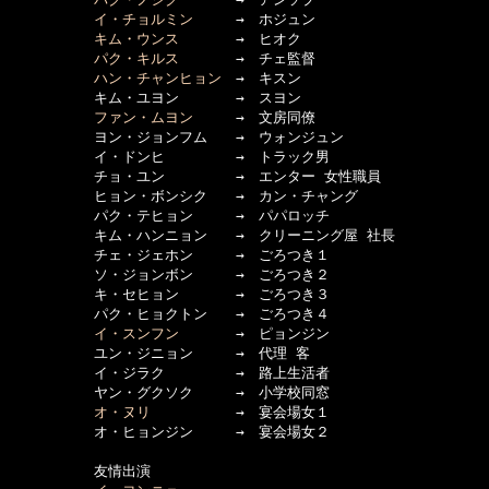
イ・チョルミン
　　　→　ホジュン

キム・ウンス
　　　　→　ヒオク

パク・キルス
　　　　→　チェ監督

ハン・チャンヒョン
　→　キスン

　　　　　　キム・ユヨン　　　　→　スヨン

ファン・ムヨン
　　　→　文房同僚

　　　　　　ヨン・ジョンフム　　→　ウォンジュン

　　　　　　イ・ドンヒ　　　　　→　トラック男

　　　　　　チョ・ユン　　　　　→　エンター 女性職員

　　　　　　ヒョン・ボンシク　　→　カン・チャング

　　　　　　パク・テヒョン　　　→　パパロッチ

　　　　　　キム・ハンニョン　　→　クリーニング屋 社長

　　　　　　チェ・ジェホン　　　→　ごろつき１

　　　　　　ソ・ジョンボン　　　→　ごろつき２

　　　　　　キ・セヒョン　　　　→　ごろつき３

　　　　　　パク・ヒョクトン　　→　ごろつき４

イ・スンフン
　　　　→　ピョンジン

　　　　　　ユン・ジニョン　　　→　代理 客

　　　　　　イ・ジラク　　　　　→　路上生活者

　　　　　　ヤン・グクソク　　　→　小学校同窓

オ・ヌリ
　　　　　　→　宴会場女１

　　　　　　オ・ヒョンジン　　　→　宴会場女２

　　　　　　友情出演
