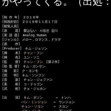
がやってくる。（出処
[制 作 年]　２０１６年

[韓国封切]　２０１６年１１月１７日

[観覧人員]　

[原    題]　愛はない　사랑은 없다

[英 語 題]　Analog Human

[ジャンル]　メロー，ロマンス，ドラマ

[原    作]　

[Producer]　キム・ジェソン

[脚    本]　
チャン・フン
[脚    色]　ユン・ソニ

[監    督]　
チャン・フン
　[第２作]

[助 監 督]　キム・ガンサン

[撮　　影]　ク・ヨンモ

[照　　明]　キム・ソンフン

[音    楽]　チョン・ジェファン

[美    術]　コ・ドゥゴン

[武    術]　チェ・ジェホン

[出    演]　
キム・ボソン
　　　　→　トンハ

パン・ミンジョン
　　→　ウンジョン

チョン・ソヨン
　　　→　スヨン

パク・ノシク
　　　　→　アンソプ
