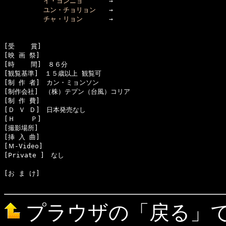
イ・ヨンニョ
　　　　→　

ユン・チョリョン
　　→　

チャ・リョン
　　　　→　

[受    賞]　

[映 画 祭]　

[時    間]　８６分

[観覧基準]　１５歳以上 観覧可　　

[制 作 者]　カン・ミョンソン

[制作会社]　（株）テプン（台風）コリア

[制 作 費]　

[Ｄ Ｖ Ｄ]　日本発売なし

[Ｈ    Ｐ]　

[撮影場所]　

[挿 入 曲]　

[Ｍ-Video]　

[お ま け]　

プラウザの「戻る」