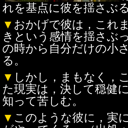
れを基点に彼を揺さぶ
▼
おかげで彼は，これ
きという感情を揺さぶ
の時から自分だけの小
る。
▼
しかし，まもなく，
た現実は，決して穏健
知って苦しむ。
▼
このような彼に，実