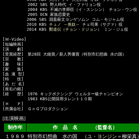
  　　　　　2002 SBS 野人時代 イ・ファリョン役

  　　　　　2004 KBS 不滅の李舜臣（イ・スンシン） チョン・ウン役

  　　　　　2005 OCN 家族恋愛史

　　　　　　2006 SBS 淵蓋蘇文ヨンゲソムン コム・モジャム役 

　　　　　　2010 KBS 
チュノ ～推奴～
 チェ司果（サグァ）役 

　　　　　　2014 KBS 
鄭道伝（チョン・ドジョン）
 ミン・ジェ役

[Ｍ-Video]　

[短編映画]　

[演　　劇]　

[受賞経歴]　第28回 大鐘賞／新人男優賞（特別市幻想曲 水の国）

[宗　　教]　

[趣　　味]　

[家　　族]　

[血 液 型]　

[特　　技]　

[あ だ 名]　

[座右の銘]　

[経　　歴]　1976 キックボクシング ウェルター級チャンピオン

  　　　　　1983 KBS公開採用タレント１０期

[Ｈ　　Ｐ]

[出演映画]
制作年
作 品 名 （監督名）
１９８９
特別市幻想曲 水の国 （
ユ・ヨンジン
＝柳栄真