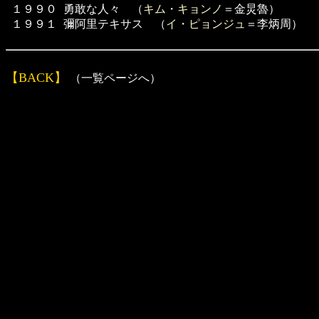
１９９０
勇敢な人々 （
キム・キョンノ
＝金炅魯）
１９９１
彌阿里テキサス （
イ・ピョンジュ
＝李炳周）
【BACK】
（一覧ページへ）