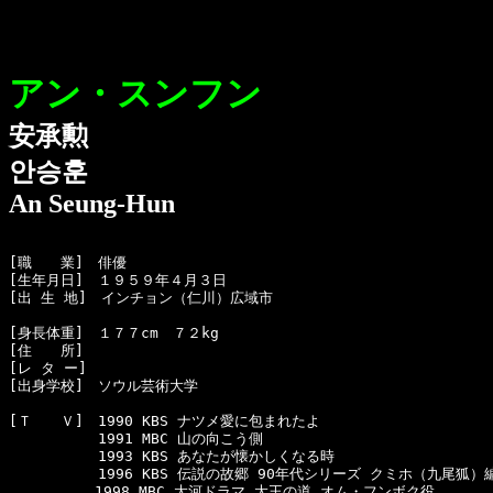
アン・スンフン
安承勲
안승훈
An Seung-Hun
[職　　業]　俳優

[生年月日]　１９５９年４月３日

[出 生 地]　インチョン（仁川）広域市

[身長体重]　１７７cm　７２kg

[住　　所]　

[レ タ ー]　

[出身学校]　ソウル芸術大学

[Ｔ　　Ｖ]　1990 KBS ナツメ愛に包まれたよ

  　　　　　1991 MBC 山の向こう側

  　　　　　1993 KBS あなたが懐かしくなる時

  　　　　　1996 KBS 伝説の故郷 90年代シリーズ クミホ（九尾狐）編
　　　　　　1998 MBC 大河ドラマ 大王の道 オム・フンボク役
