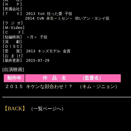
[Ｈ　　Ｐ]　

[所属会社]　

[Ｔ　　Ｖ]　2013 tvn 狂った愛 子役

　　　　　　2014 tvN 
未生～ミセン～
 幼いアン・ヨンイ役

[ラ ジ オ]　

[Ｍ-Video]　

[Ｃ    Ｆ]　

[短編映画]　＜月＞ 子役

[演　　劇]　

[ＤＩＳＣ]　

[受　　賞]　2013 キッズモデル 金賞

[お ま け]　

[出演映画]
制作年
作 品 名 （監督名）
２０１５
キケンな顔合わせ！？
（
キム・ジニョン
）
【BACK】
（一覧ページへ）