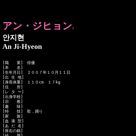
アン・ジヒョン
2
안지현
An Ji-Hyeon
[職　　業]　俳優

[本　　名]　

[生年月日]　２００７年１０月１１日

[出 生 地]　

[身長体重]　１１０cm　１７kg

[住　　所]　

[レ タ ー]　

[出身学校]　

[宗　　教]　

[趣　　味]　

[特　　技]　歌，踊り

[家　　族]　

[血 液 型]　

[あ だ 名]　

[座右の銘]　

[経　　歴]　
