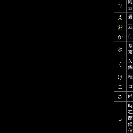
雨
う
云
え
愛
お
五
か
佳
基
き
京
久
く
錦
け
桂
こ
コ
さ
尚
時
在
し
慈
鍾
信