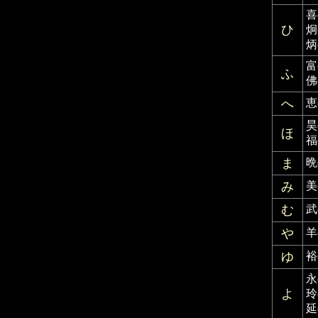
喜
ひ
炯
炳
富
ふ
佛
へ
恵
昊
ほ
福
ま
晩
み
美
む
武
や
羊
ゆ
裕
永
よ
玲
延