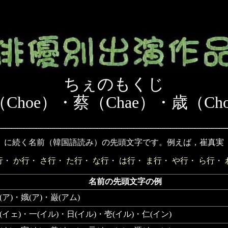
ちぇのもくじ
Choe）・蔡（Chae）・歳（Ch
）に続く名前（韓国語読み）の先頭文字です。例えば，崔真実
行
・
か行
・
さ行
・
た行
・
な行
・
は行
・
ま行
・
や行
・
ら行
・
名前の先頭文字の例
(ア)・娥(ア)・巌(アム)
(イェ)・一(イル)・日(イル)・壱(イル)・仁(イン)