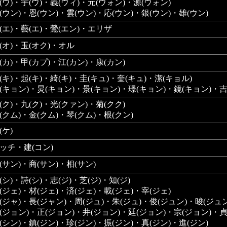
(ウ)・宇(ウ)・義(ウィ)・元(ウォン)・源(ウォン)
(ウン)・恩(ウン)・雲(ウン)・応(ウン)・銀(ウン)・雄(ウン)
(エ)・藝(エ)・鶯(エン)・エリザ
(オ)・玉(オク)・オル
(カ)・甲(カプ)・江(カン)・康(カン)
(キ)・起(キ)・綺(キ)・圭(キュ)・奎(キュ)・潔(キョル)
(キョン)・炅(キョン)・景(キョン)・璟(キョン)・鏡(キョン)・吉
(ク)・九(ク)・光(クァン)・菊(クク)
(クム)・金(クム)・琴(クム)・根(クン)
(ケ)
ッチ・建(コン)
(サン)・商(サン)・相(サン)
(シ)・詩(シ)・志(ジ)・芝(ジ)・知(ジ)
(ジェ)・材(ジェ)・済(ジェ)・載(ジェ)・宰(ジェ)
(ジャ)・長(ジャン)・周(ジュ)・朱(ジュ)・俊(ジュン)・晙(ジュン
(ジョン)・正(ジョン)・井(ジョン)・廷(ジョン)・宗(ジョン)・貞
(シン)・鎮(ジン)・珍(ジン)・振(ジン)・真(ジン)・進(ジン)