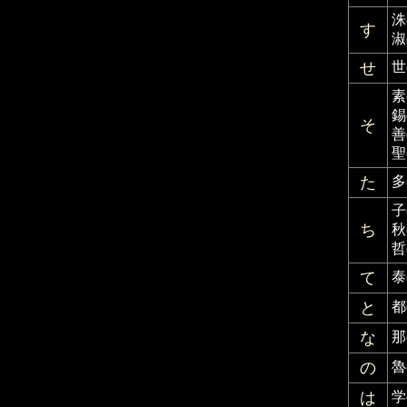
洙
す
淑
せ
世
素
錫
そ
善
聖
た
多
子
ち
秋
哲
て
泰
と
都
な
那
の
魯
は
学