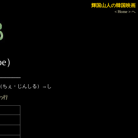
輝国山人の韓国映画
＜Home＞へ
oe）
（ちぇ・じんしる）→し
わ行