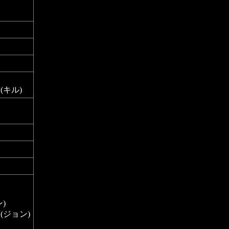
(キル)
)
(ジョン)