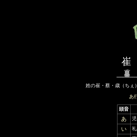
崔（
姓の崔・蔡・歳（ちぇ
あ
頭音
あ
児
い
礼